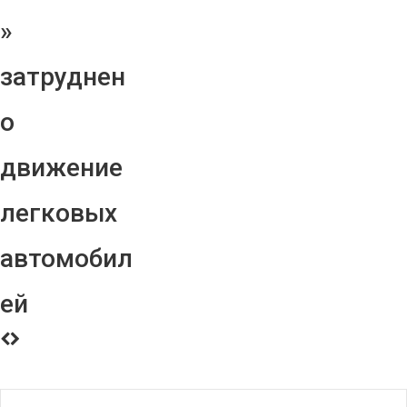
»
затруднен
о
движение
легковых
автомобил
ей