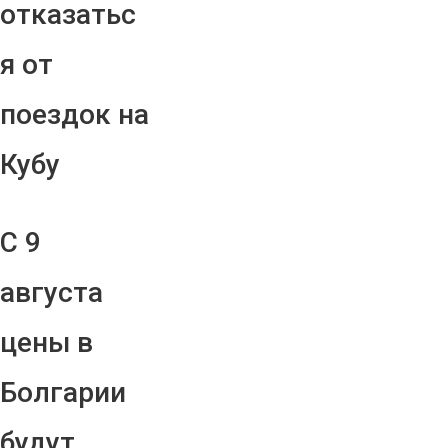
отказатьс
я от
поездок на
Кубу
С 9
августа
цены в
Болгарии
будут