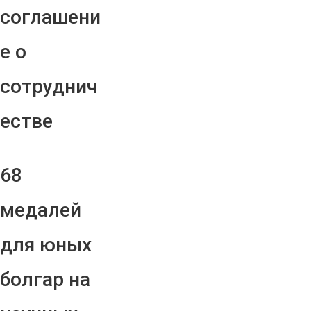
соглашени
е о
сотруднич
естве
68
медалей
для юных
болгар на