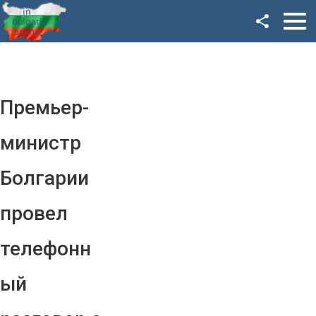
Facebook
Google+
Twitter
Премьер-
YouTube
министр
Instagram
Болгарии
LinkedIn
провел
VK
телефонн
OK
ый