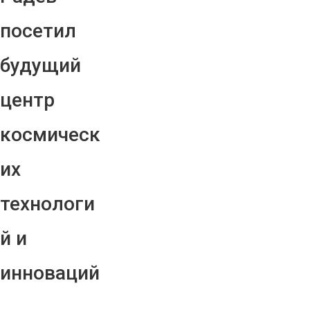
посетил
будущий
центр
космическ
их
технологи
й и
инноваций