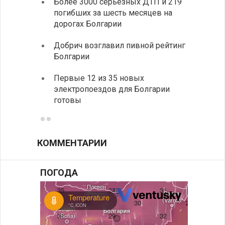
Более 3000 серьезных ДТП и 219
«Севд
погибших за шесть месяцев на
Болга
дорогах Болгарии
Низки
Добрич возглавил пивной рейтинг
фунда
Болгарии
возле
Первые 12 из 35 новых
Новый
электропоездов для Болгарии
укреп
готовы
болга
КОММЕНТАРИИ
ПОГОДА