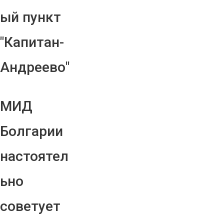
ый пункт
"Капитан-
Андреево"
МИД
Болгарии
настоятел
ьно
советует