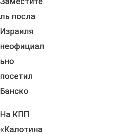
Заместите
ль посла
Израиля
неофициал
ьно
посетил
Банско
На КПП
«Калотина