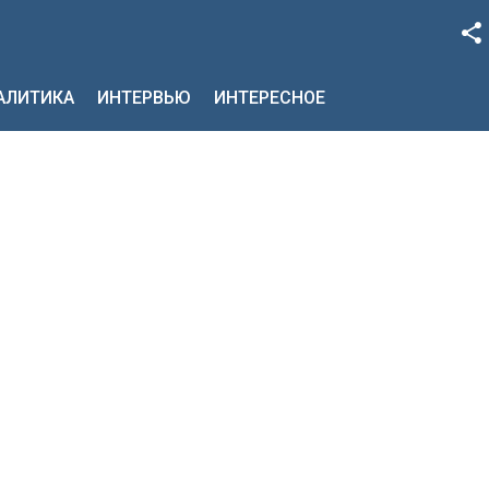
Facebook
НАЛИТИКА
ИНТЕРВЬЮ
ИНТЕРЕСНОЕ
Google+
Twitter
YouTube
Instagram
LinkedIn
VK
OK