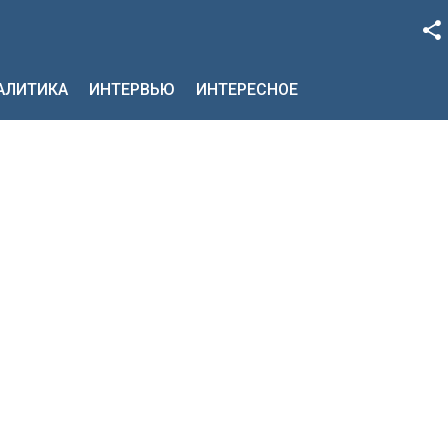
Facebook
НАЛИТИКА
ИНТЕРВЬЮ
ИНТЕРЕСНОЕ
Google+
Twitter
YouTube
Instagram
LinkedIn
VK
OK