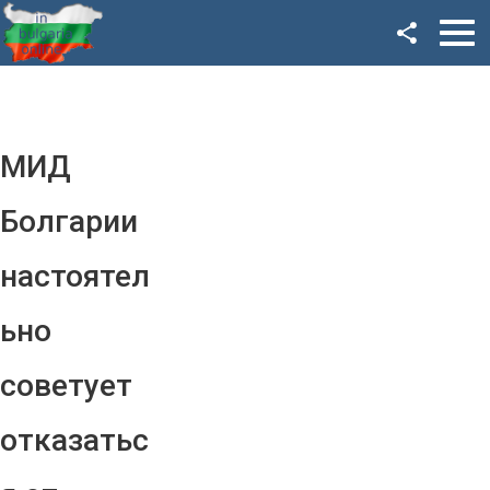
Facebook
Google+
Twitter
МИД
YouTube
Болгарии
Instagram
настоятел
LinkedIn
ьно
VK
советует
OK
отказатьс