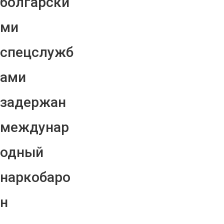
болгарски
ми
спецслужб
ами
задержан
междунар
одный
наркобаро
н