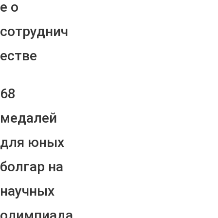
е о
сотруднич
естве
68
медалей
для юных
болгар на
научных
олимпиада