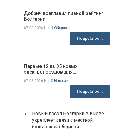
Добрич возглавил пивной рейтинг
«Севдана
Болгарии
Болгарии
07-08-2026 Hits:4
Общество
07-08-2026 H
Подробнее...
Первые 12 из 35 новых
Низкий у
электропоездов для…
фундаме
07-08-2026 Hits:5
Новости
07-08-2026 H
Подробнее...
Новый посол Болгарии в Киеве
Расхо
укрепляет связи с местной
вырос
болгарской общиной
средн