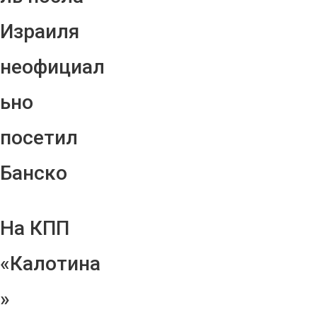
Израиля
неофициал
ьно
посетил
Банско
На КПП
«Калотина
»