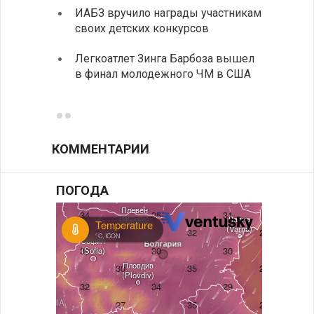
ИАБЗ вручило награды участникам
По-со
своих детских конкурсов
балка
Легкоатлет Зинга Барбоза вышел
У Бол
в финал молодежного ЧМ в США
мощно
«Козл
КОММЕНТАРИИ
ПОГОДА