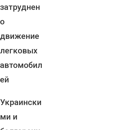
затруднен
о
движение
легковых
автомобил
ей
Украински
ми и