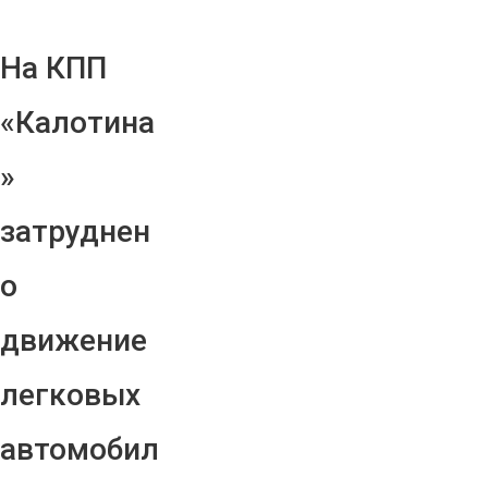
На КПП
«Калотина
»
затруднен
о
движение
легковых
автомобил