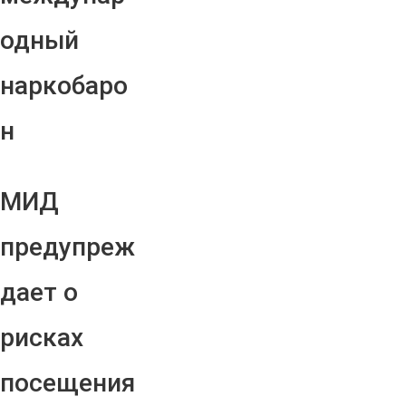
одный
наркобаро
н
МИД
предупреж
дает о
рисках
посещения