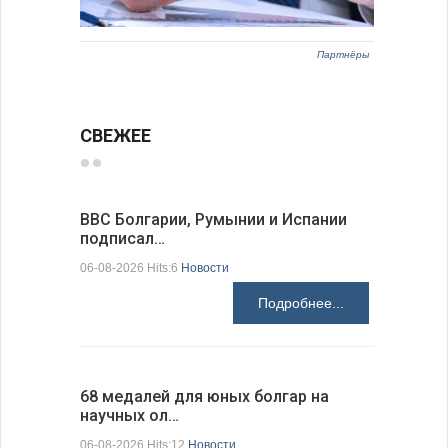
Партнёры
СВЕЖЕЕ
ВВС Болгарии, Румынии и Испании
Gallup: 
подписал…
также и…
06-08-2026 Hits:6
Новости
06-08-2026 H
Подробнее...
68 медалей для юных болгар на
Ледокол 
научных ол…
пришварт
06-08-2026 Hits:12
Новости
06-08-2026 H