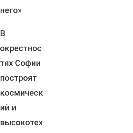
него»
В
окрестнос
тях Софии
построят
космическ
ий и
высокотех