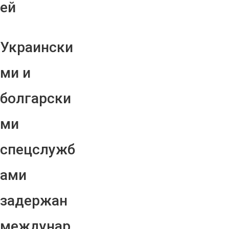
ей
Украински
ми и
болгарски
ми
спецслужб
ами
задержан
междунар