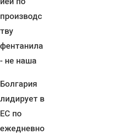
ией по
производс
тву
фентанила
- не наша
Болгария
лидирует в
ЕС по
ежедневно