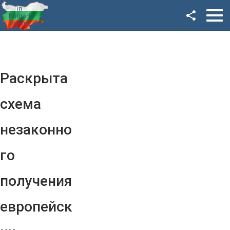
Facebook
Google+
Twitter
Раскрыта
YouTube
схема
Instagram
незаконно
LinkedIn
го
VK
получения
OK
европейск