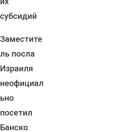
их
субсидий
Заместите
ль посла
Израиля
неофициал
ьно
посетил
Банско