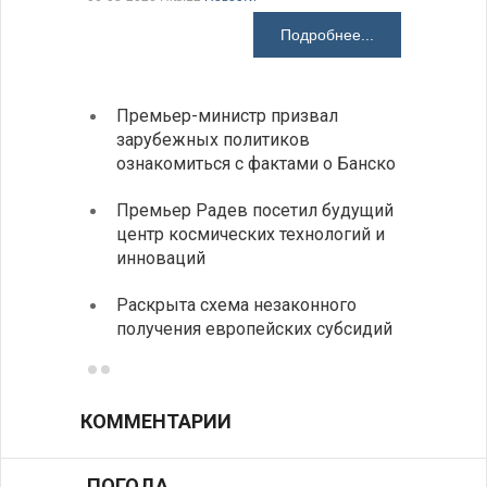
Подробнее...
Премьер-министр призвал
Замес
зарубежных политиков
неофи
ознакомиться с фактами о Банско
На КП
Премьер Радев посетил будущий
движе
центр космических технологий и
Украи
инноваций
спецс
Раскрыта схема незаконного
между
получения европейских субсидий
КОММЕНТАРИИ
ПОГОДА