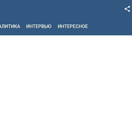
Facebook
НАЛИТИКА
ИНТЕРВЬЮ
ИНТЕРЕСНОЕ
Google+
Twitter
YouTube
Instagram
LinkedIn
VK
OK