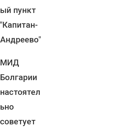
ый пункт
"Капитан-
Андреево"
МИД
Болгарии
настоятел
ьно
советует