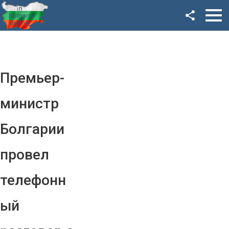
Facebook
Google+
Twitter
Премьер-
YouTube
министр
Instagram
Болгарии
LinkedIn
провел
VK
телефонн
OK
ый