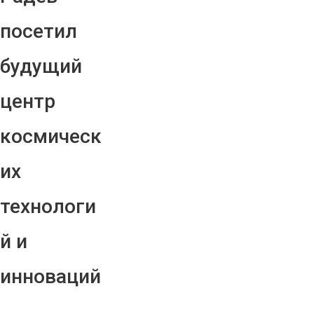
посетил
будущий
центр
космическ
их
технологи
й и
инноваций