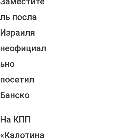
Заместите
ль посла
Израиля
неофициал
ьно
посетил
Банско
На КПП
«Калотина