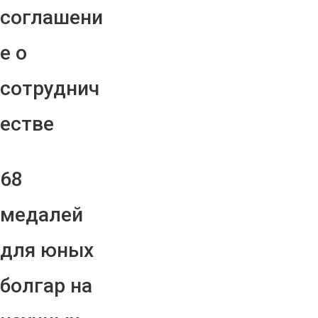
соглашени
е о
сотруднич
естве
68
медалей
для юных
болгар на