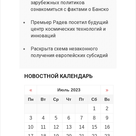
зарубежных политиков
ознакомиться с фактами о Банско
Премьер Радев посетил будущий
центр космических технологий и
инноваций
Раскрыта схема незаконного
получения европейских субсидий
НОВОСТНОЙ КАЛЕНДАРЬ
«
Июль 2023
»
Пн
Вт
Ср
Чт
Пт
Сб
Вс
1
2
3
4
5
6
7
8
9
10
11
12
13
14
15
16