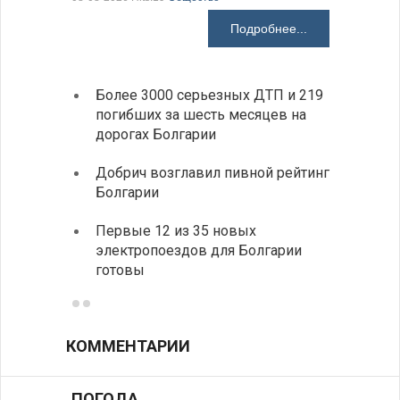
Подробнее...
Более 3000 серьезных ДТП и 219
«Севд
погибших за шесть месяцев на
Болга
дорогах Болгарии
Низки
Добрич возглавил пивной рейтинг
фунда
Болгарии
возле
Первые 12 из 35 новых
Новый
электропоездов для Болгарии
укреп
готовы
болга
КОММЕНТАРИИ
ПОГОДА