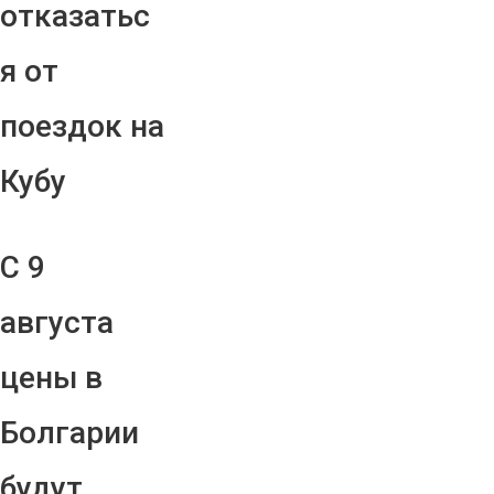
отказатьс
я от
поездок на
Кубу
С 9
августа
цены в
Болгарии
будут