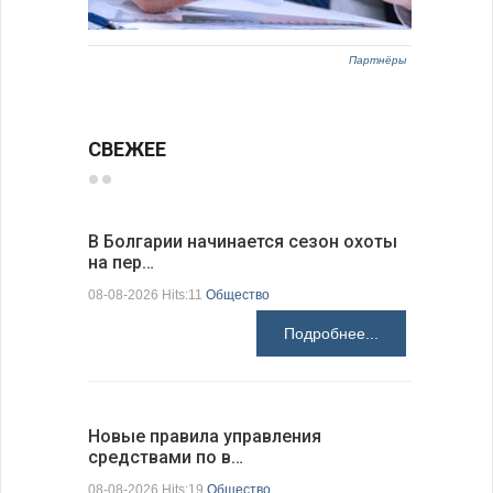
Партнёры
СВЕЖЕЕ
В Болгарии начинается сезон охоты
Горна-Ор
на пер…
предла…
08-08-2026 Hits:11
Общество
08-08-2026 H
Подробнее...
Новые правила управления
Предстоя
средствами по в…
07-08-2026 H
08-08-2026 Hits:19
Общество