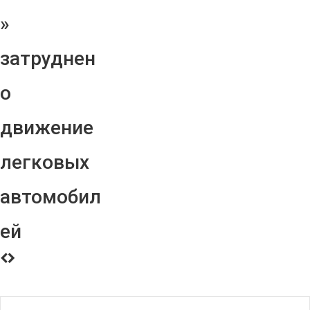
»
затруднен
о
движение
легковых
автомобил
ей