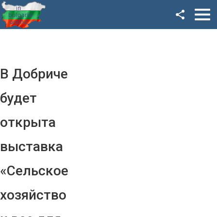
Facebook
Google+
Twitter
В Добриче
YouTube
будет
Instagram
открыта
LinkedIn
выставка
VK
«Сельское
OK
хозяйство