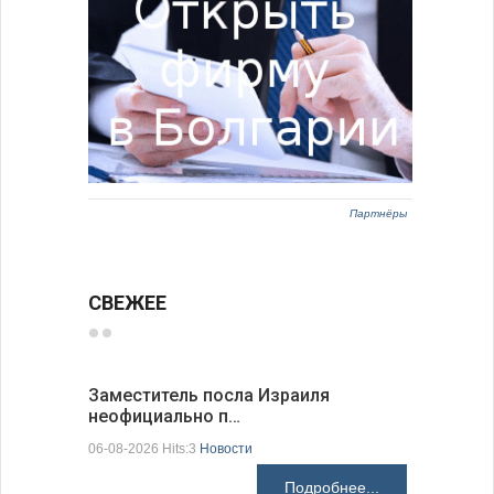
Партнёры
СВЕЖЕЕ
Заместитель посла Израиля
Украинск
неофициально п…
спецслу
06-08-2026 Hits:3
Новости
06-08-2026 H
Подробнее...