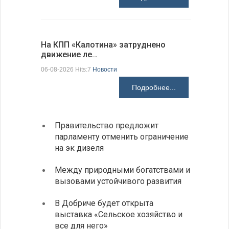
На КПП «Калотина» затруднено
МИД пред
движение ле…
посещен
06-08-2026 Hits:7
Новости
06-08-2026 H
Подробнее...
Правительство предложит
Отмеч
парламенту отменить ограничение
Госпо
на эк дизеля
В окр
Между природными богатствами и
косми
вызовами устойчивого развития
высок
В Добриче будет открыта
Счетн
выставка «Сельское хозяйство и
Пеевс
все для него»
интер