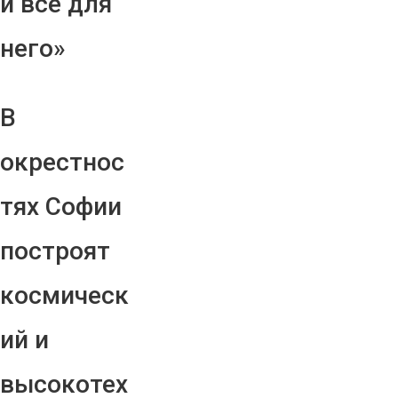
и все для
него»
В
окрестнос
тях Софии
построят
космическ
ий и
высокотех