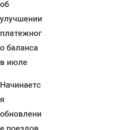
об
улучшении
платежног
о баланса
в июле
Начинаетс
я
обновлени
е поездов