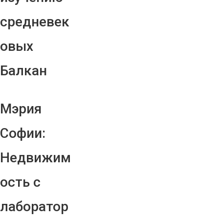
средневек
овых
Балкан
Мэрия
Софии:
Недвижим
ость с
лаборатор