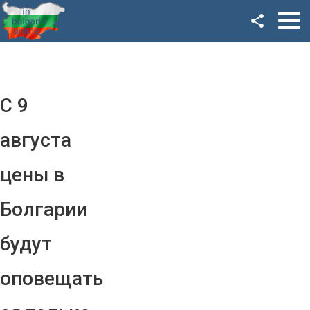
Facebook
Google+
Twitter
С 9
YouTube
августа
Instagram
цены в
LinkedIn
Болгарии
VK
будут
OK
оповещать