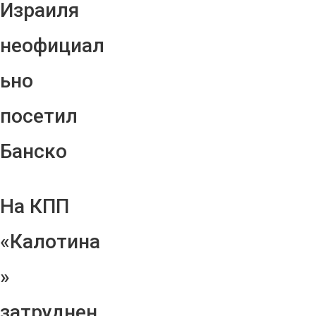
Израиля
неофициал
ьно
посетил
Банско
На КПП
«Калотина
»
затруднен