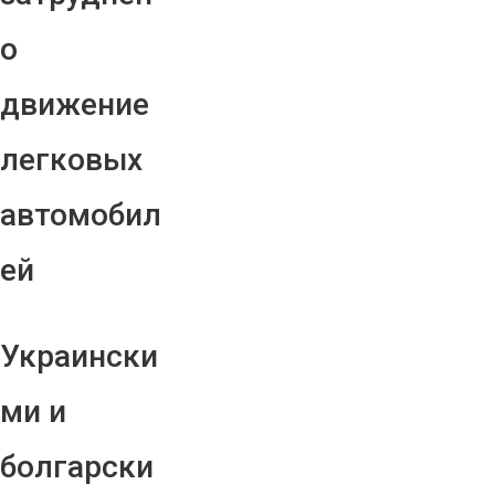
о
движение
легковых
автомобил
ей
Украински
ми и
болгарски