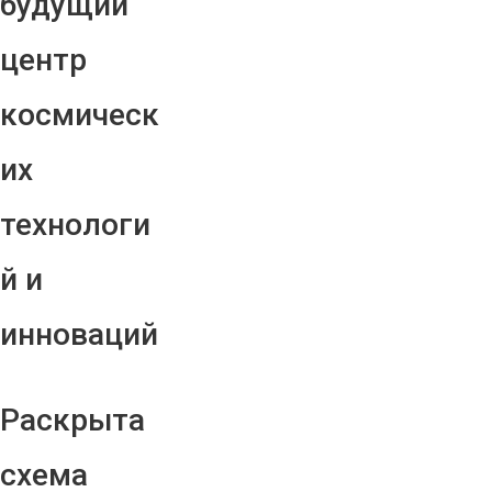
будущий
центр
космическ
их
технологи
й и
инноваций
Раскрыта
схема