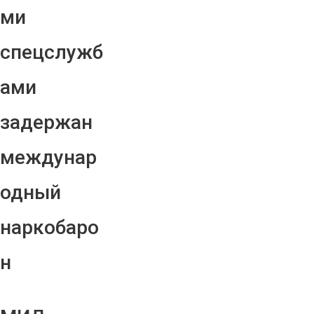
ми
спецслужб
ами
задержан
междунар
одный
наркобаро
н