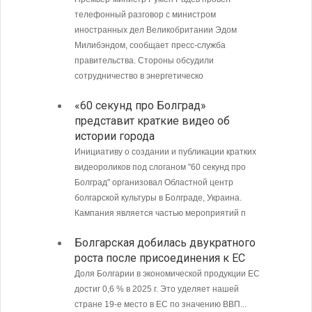
телефонный разговор с министром
пограни
иностранных дел Великобритании Эдом
Андреев
Милибэндом, сообщает пресс-служба
направл
правительства. Стороны обсудили
полиции
сотрудничество в энергетическо
МИД Б
«60 секунд про Болград»
совет
представит краткие видео об
Кубу
истории города
Министе
Инициативу о создании и публикации кратких
Болгари
видеороликов под слоганом "60 секунд про
предпри
Болград" организовал Областной центр
в том ч
болгарской культуры в Болграде, Украина.
ситуаци
Кампания является частью мероприятий п
С 9 а
Болгарская добилась двукратного
опове
роста после присоединения к ЕС
Доля Болгарии в экономической продукции ЕС
достиг 0,6 % в 2025 г. Это уделяет нашей
стране 19-е место в ЕС по значению ВВП...