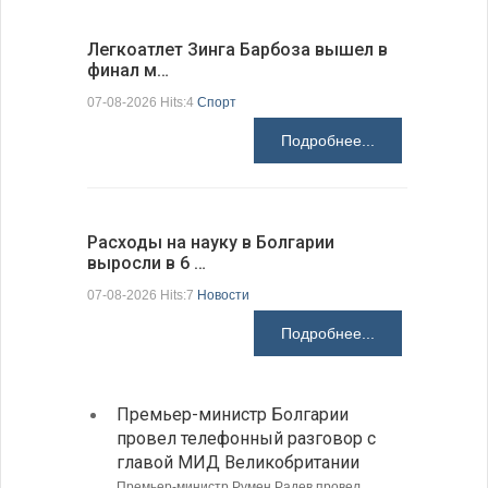
Легкоатлет Зинга Барбоза вышел в
По-сосед
финал м…
адресо…
07-08-2026 Hits:4
Спорт
07-08-2026 H
Подробнее...
Расходы на науку в Болгарии
У Болгар
выросли в 6 …
мощности
07-08-2026 Hits:7
Новости
07-08-2026 H
Подробнее...
Премьер-министр Болгарии
Загру
провел телефонный разговор с
погра
главой МИД Великобритании
Андре
Премьер-министр Румен Радев провел
Интенси