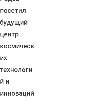
посетил
будущий
центр
космическ
их
технологи
й и
инноваций