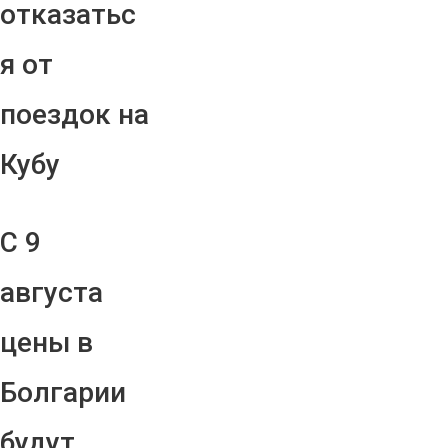
отказатьс
я от
поездок на
Кубу
С 9
августа
цены в
Болгарии
будут