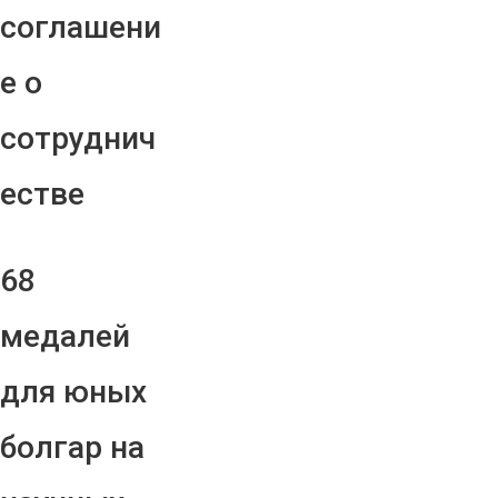
соглашени
е о
сотруднич
естве
68
медалей
для юных
болгар на