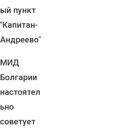
ый пункт
"Капитан-
Андреево"
МИД
Болгарии
настоятел
ьно
советует