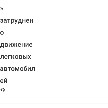
»
затруднен
о
движение
легковых
автомобил
ей