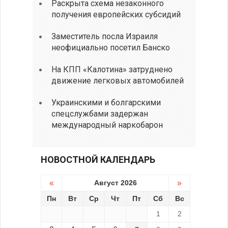
Раскрыта схема незаконного
получения европейских субсидий
Заместитель посла Израиля
неофициально посетил Банско
На КПП «Калотина» затруднено
движение легковых автомобилей
Украинскими и болгарскими
спецслужбами задержан
международный наркобарон
НОВОСТНОЙ КАЛЕНДАРЬ
«
Август 2026
»
Пн
Вт
Ср
Чт
Пт
Сб
Вс
1
2