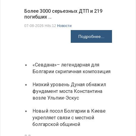
Более 3000 серьезных ДТП и 219
погибших …
Первые 1
электроп
07-08-2026 Hits:12
Новости
07-08-2026 H
Подробнее...
«Севдана»– легендарная для
ИАБЗ 
Болгарии скрипичная композиция
своих
Низкий уровень Дуная обнажил
Легко
фундамент моста Константина
в фин
возле Ульпии-Эскус
Расхо
Новый посол Болгарии в Киеве
вырос
укрепляет связи с местной
средн
болгарской общиной