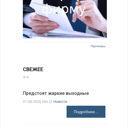
Партнёры
СВЕЖЕЕ
Предстоят жаркие выходные
Добрич в
Болгарии
07-08-2026 Hits:11
Новости
07-08-2026 H
Подробнее...