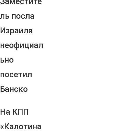
Заместите
ль посла
Израиля
неофициал
ьно
посетил
Банско
На КПП
«Калотина