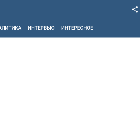
Facebook
НАЛИТИКА
ИНТЕРВЬЮ
ИНТЕРЕСНОЕ
Google+
Twitter
YouTube
Instagram
LinkedIn
VK
OK