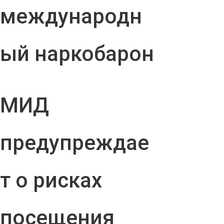
международн
ый наркобарон
МИД
предупреждае
т о рисках
посещения