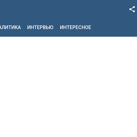
Facebook
НАЛИТИКА
ИНТЕРВЬЮ
ИНТЕРЕСНОЕ
Google+
Twitter
YouTube
Instagram
LinkedIn
VK
OK