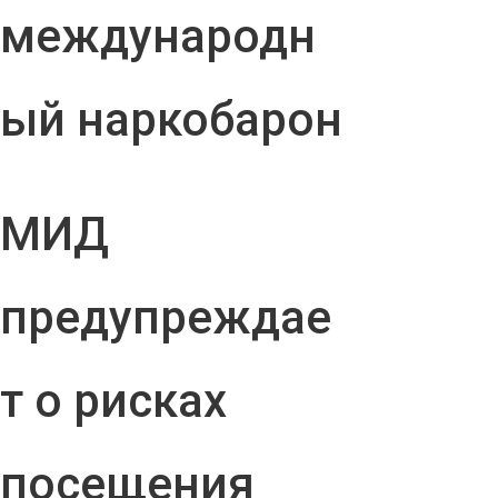
международн
ый наркобарон
МИД
предупреждае
т о рисках
посещения