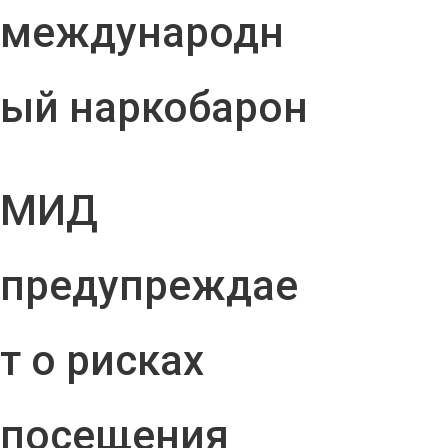
международн
ый наркобарон
МИД
предупреждае
т о рисках
посещения