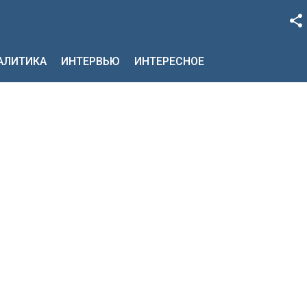
Facebook
НАЛИТИКА
ИНТЕРВЬЮ
ИНТЕРЕСНОЕ
Google+
Twitter
YouTube
Instagram
LinkedIn
VK
OK