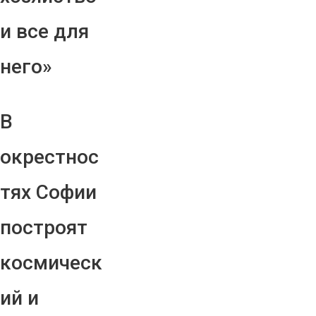
и все для
него»
В
окрестнос
тях Софии
построят
космическ
ий и