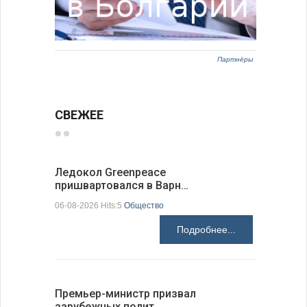
Партнёры
СВЕЖЕЕ
Ледокол Greenpeace
Премьер 
пришвартовался в Варн…
центр ко
06-08-2026 Hits:5
Общество
06-08-2026 H
Подробнее...
Премьер-министр призвал
Раскрыта
зарубежных полит…
получени