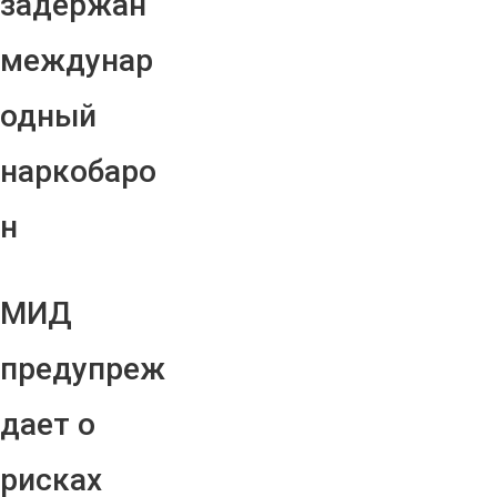
задержан
междунар
одный
наркобаро
н
МИД
предупреж
дает о
рисках