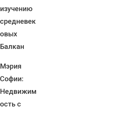
изучению
средневек
овых
Балкан
Мэрия
Софии:
Недвижим
ость с