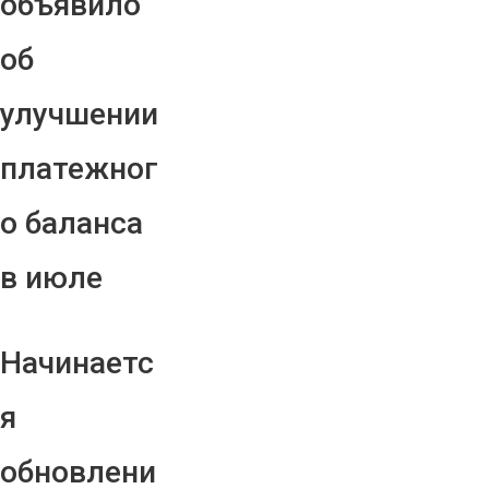
объявило
об
улучшении
платежног
о баланса
в июле
Начинаетс
я
обновлени