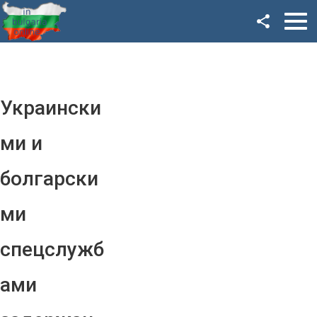
Facebook
Google+
Twitter
Украински
YouTube
ми и
Instagram
болгарски
LinkedIn
ми
VK
спецслужб
OK
ами