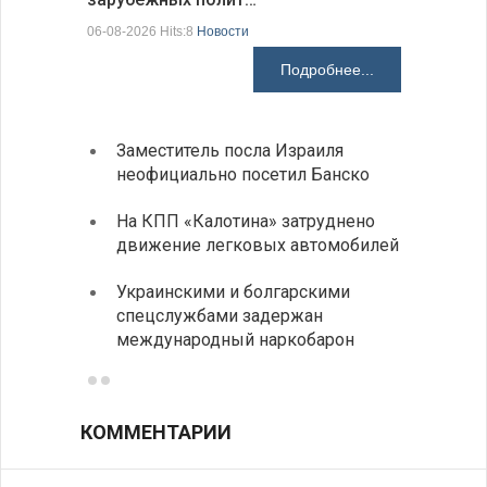
06-08-2026 Hits:8
Новости
06-08-2026 H
Подробнее...
Заместитель посла Израиля
МИД п
неофициально посетил Банско
посещ
На КПП «Калотина» затруднено
Прави
движение легковых автомобилей
парла
на эк
Украинскими и болгарскими
спецслужбами задержан
Между
международный наркобарон
вызов
КОММЕНТАРИИ