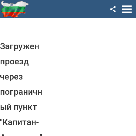
Facebook
Google+
Twitter
Загружен
YouTube
проезд
Instagram
через
LinkedIn
пограничн
VK
ый пункт
OK
"Капитан-