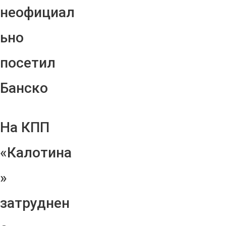
неофициал
ьно
посетил
Банско
На КПП
«Калотина
»
затруднен