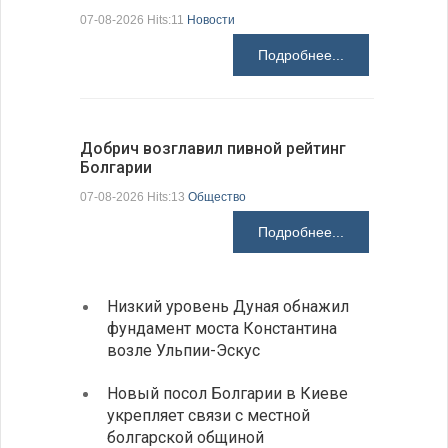
07-08-2026 Hits:11
Новости
07-08-2026 H
Подробнее...
Добрич возглавил пивной рейтинг
«Севдана
Болгарии
Болгарии
07-08-2026 Hits:13
Общество
07-08-2026 H
Подробнее...
Низкий уровень Дуная обнажил
Легко
фундамент моста Константина
в фин
возле Ульпии-Эскус
Расхо
Новый посол Болгарии в Киеве
вырос
укрепляет связи с местной
средн
болгарской общиной