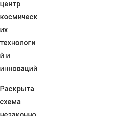
центр
космическ
их
технологи
й и
инноваций
Раскрыта
схема
незаконно