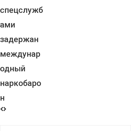
спецслужб
ами
задержан
междунар
одный
наркобаро
н