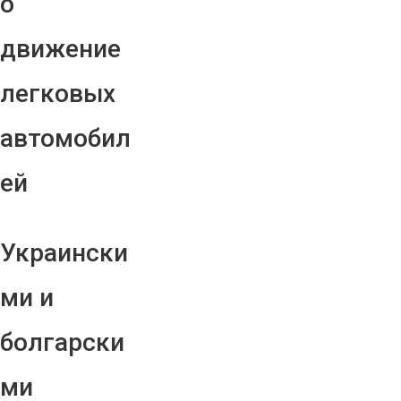
о
движение
легковых
автомобил
ей
Украински
ми и
болгарски
ми