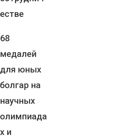
естве
68
медалей
для юных
болгар на
научных
олимпиада
х и