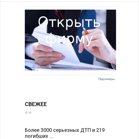
Партнёры
СВЕЖЕЕ
Более 3000 серьезных ДТП и 219
Первые 1
погибших …
электроп