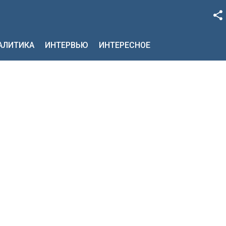
Facebook
НАЛИТИКА
ИНТЕРВЬЮ
ИНТЕРЕСНОЕ
Google+
Twitter
YouTube
Instagram
LinkedIn
VK
OK