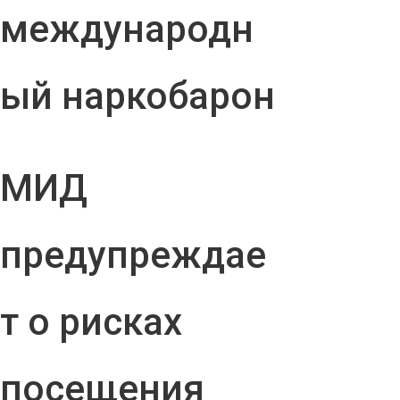
международн
ый наркобарон
МИД
предупреждае
т о рисках
посещения