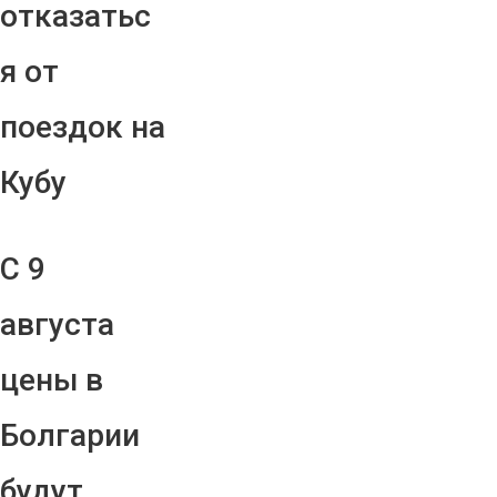
отказатьс
я от
поездок на
Кубу
С 9
августа
цены в
Болгарии
будут