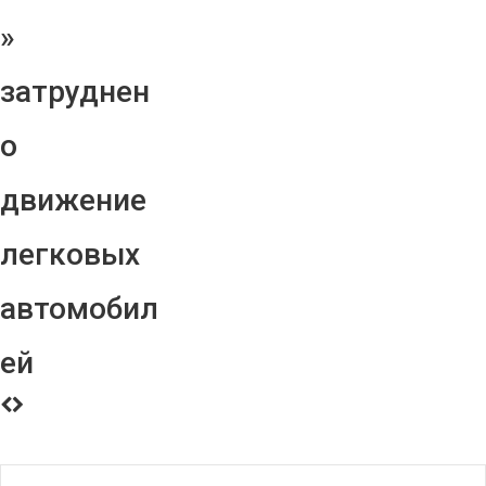
»
затруднен
о
движение
легковых
автомобил
ей