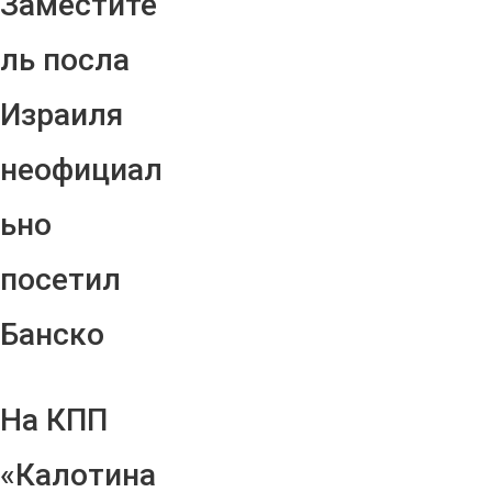
Заместите
ль посла
Израиля
неофициал
ьно
посетил
Банско
На КПП
«Калотина