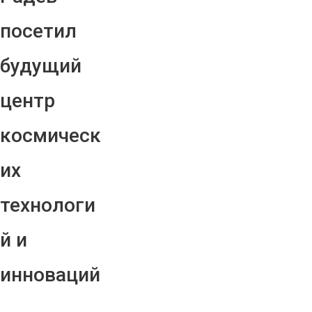
посетил
будущий
центр
космическ
их
технологи
й и
инноваций