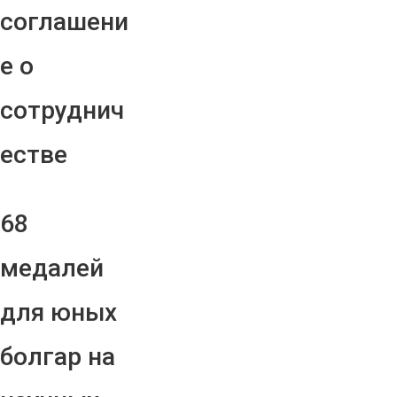
соглашени
е о
сотруднич
естве
68
медалей
для юных
болгар на