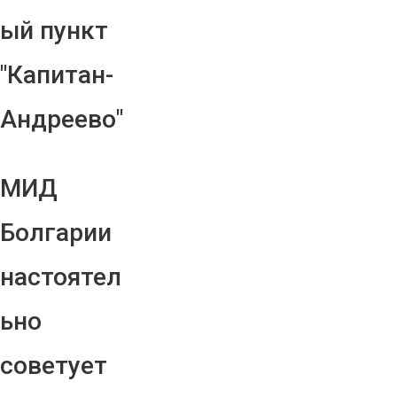
ый пункт
"Капитан-
Андреево"
МИД
Болгарии
настоятел
ьно
советует