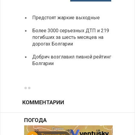
Предстоят жаркие выходные
Первы
элект
Более 3000 серьезных ДТП и 219
готов
погибших за шесть месяцев на
дорогах Болгарии
«Севд
Болга
Добрич возглавил пивной рейтинг
Болгарии
Низки
фунда
возле
КОММЕНТАРИИ
ПОГОДА