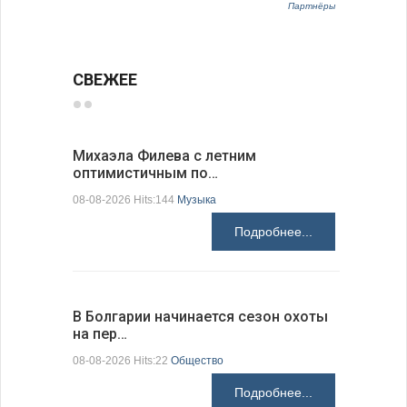
Партнёры
СВЕЖЕЕ
Михаэла Филева с летним
Новые пр
оптимистичным по…
средства
08-08-2026 Hits:144
Музыка
08-08-2026 H
Подробнее...
В Болгарии начинается сезон охоты
Горна-Ор
на пер…
предла…
08-08-2026 Hits:22
Общество
08-08-2026 H
Подробнее...