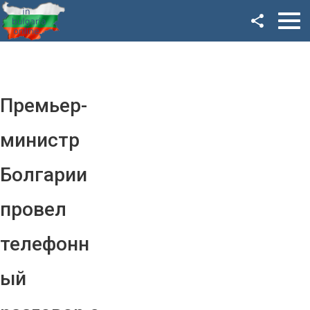
Facebook
Google+
Twitter
Премьер-
YouTube
министр
Instagram
Болгарии
LinkedIn
провел
VK
телефонн
OK
ый