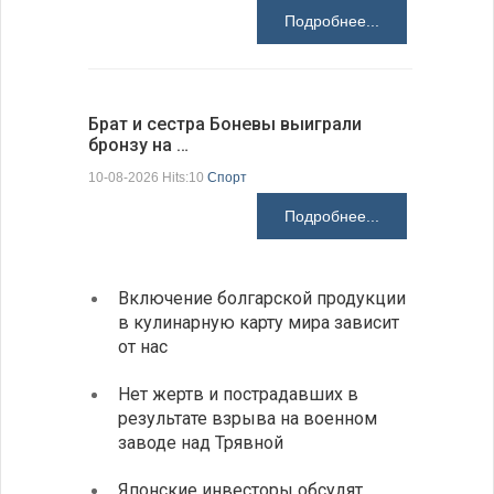
Подробнее...
Брат и сестра Боневы выиграли
Украина 
бронзу на …
расслед
10-08-2026 Hits:10
Спорт
10-08-2026 H
Подробнее...
Включение болгарской продукции
Ведет
в кулинарную карту мира зависит
с дро
от нас
румын
Нет жертв и пострадавших в
На пу
результате взрыва на военном
Андре
заводе над Трявной
интен
Японские инвесторы обсудят
ИРЭ б