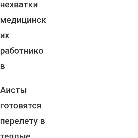
нехватки
медицинск
их
работнико
в
Аисты
готовятся
перелету в
теплые