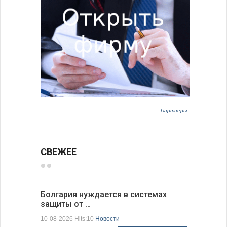
Партнёры
СВЕЖЕЕ
Болгария нуждается в системах
Прорыто 
защиты от …
дороги в
10-08-2026 Hits:10
Новости
10-08-2026 H