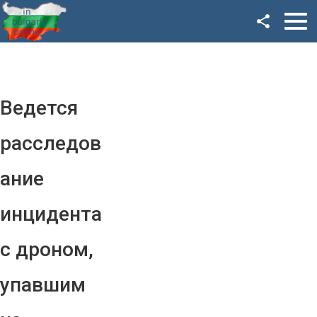
Facebook
Google+
Twitter
Ведется
YouTube
расследов
Instagram
ание
LinkedIn
инцидента
VK
с дроном,
OK
упавшим