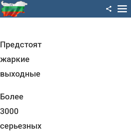
Facebook
Google+
Twitter
Предстоят
YouTube
жаркие
Instagram
выходные
LinkedIn
VK
Более
OK
3000
серьезных