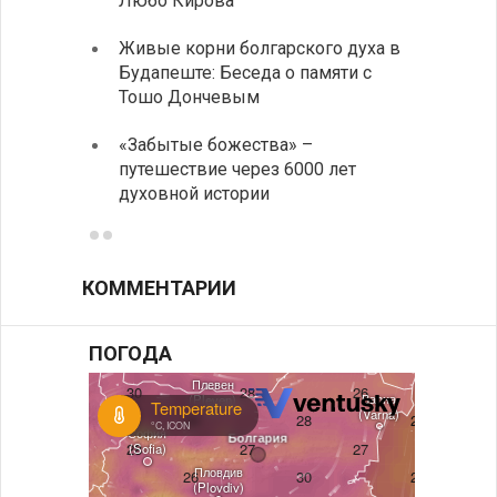
Любо Кирова
Аисты
Живые корни болгарского духа в
теплы
Будапеште: Беседа о памяти с
Аисты
Тошо Дончевым
теплы
«Забытые божества» –
путешествие через 6000 лет
духовной истории
КОММЕНТАРИИ
ПОГОДА