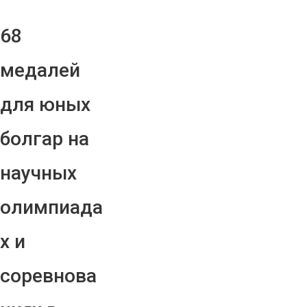
68
медалей
для юных
болгар на
научных
олимпиада
х и
соревнова