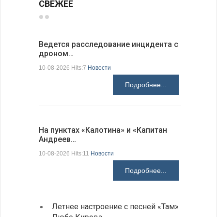
СВЕЖЕЕ
Ведется расследование инцидента с
ИРЭ бьет
дроном…
меди…
10-08-2026 Hits:7
Новости
10-08-2026 H
Подробнее...
На пунктах «Калотина» и «Капитан
Виктория
Андреев…
мира по 
10-08-2026 Hits:11
Новости
10-08-2026 H
Подробнее...
Летнее настроение с песней «Там»
Письм