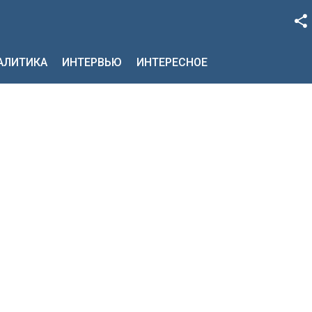
Facebook
НАЛИТИКА
ИНТЕРВЬЮ
ИНТЕРЕСНОЕ
Google+
Twitter
YouTube
Instagram
LinkedIn
VK
OK