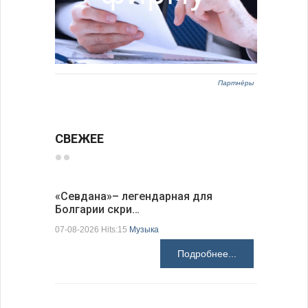
Партнёры
СВЕЖЕЕ
«Севдана»– легендарная для
Новый по
Болгарии скри…
укрепляе
07-08-2026 Hits:15
Музыка
07-08-2026 H
Подробнее...