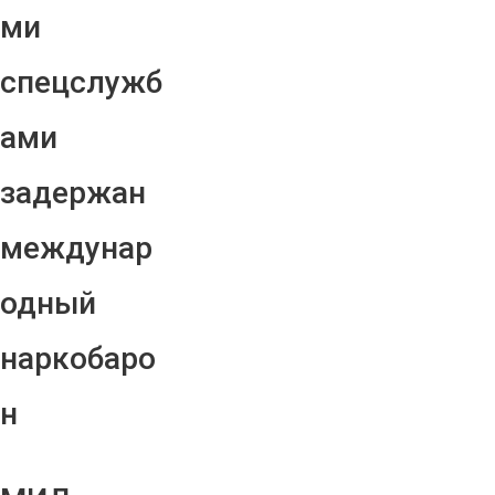
ми
спецслужб
ами
задержан
междунар
одный
наркобаро
н