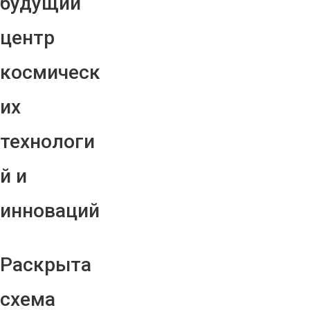
будущий
центр
космическ
их
технологи
й и
инноваций
Раскрыта
схема