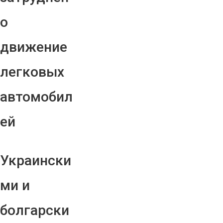
о
движение
легковых
автомобил
ей
Украински
ми и
болгарски