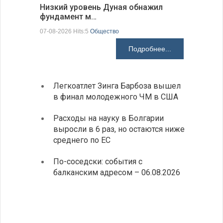
Низкий уровень Дуная обнажил
ИАБЗ вру
фундамент м…
своих де
07-08-2026 Hits:5
Общество
07-08-2026 H
Подробнее...
Легкоатлет Зинга Барбоза вышел
У Бол
в финал молодежного ЧМ в США
мощно
«Козл
Расходы на науку в Болгарии
выросли в 6 раз, но остаются ниже
Премь
среднего по ЕС
прове
главо
По-соседски: события с
Премьер
балканским адресом – 06.08.2026
телефон
иностра
Милибэн
правите
сотрудн