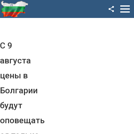
Facebook
Google+
Twitter
С 9
YouTube
августа
Instagram
цены в
LinkedIn
Болгарии
VK
будут
OK
оповещать