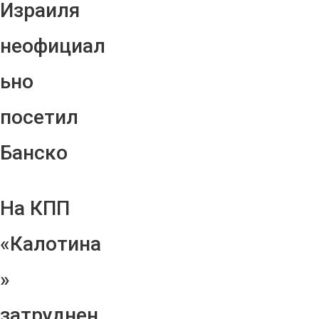
Израиля
неофициал
ьно
посетил
Банско
На КПП
«Калотина
»
затруднен