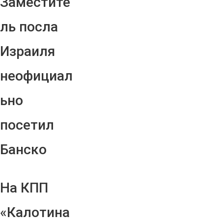
Заместите
ль посла
Израиля
неофициал
ьно
посетил
Банско
На КПП
«Калотина