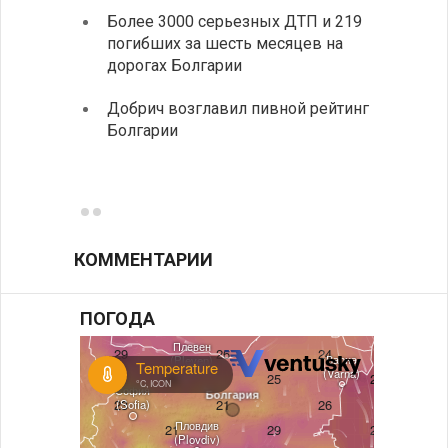
элект
Более 3000 серьезных ДТП и 219
готов
погибших за шесть месяцев на
дорогах Болгарии
«Севд
Болга
Добрич возглавил пивной рейтинг
Болгарии
Низки
фунда
возле
КОММЕНТАРИИ
ПОГОДА