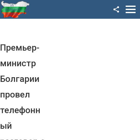
Facebook
Google+
Twitter
Премьер-
YouTube
министр
Instagram
Болгарии
LinkedIn
провел
VK
телефонн
OK
ый