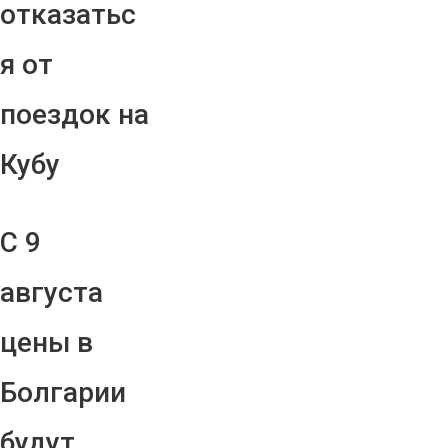
отказатьс
я от
поездок на
Кубу
С 9
августа
цены в
Болгарии
будут