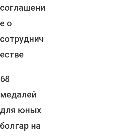
соглашени
е о
сотруднич
естве
68
медалей
для юных
болгар на