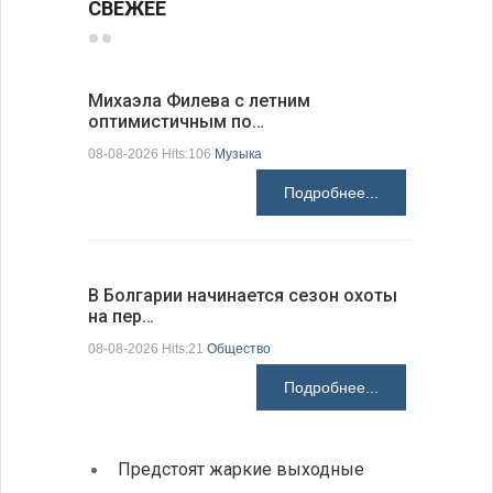
СВЕЖЕЕ
Михаэла Филева с летним
Новые пр
оптимистичным по…
средства
08-08-2026 Hits:106
Музыка
08-08-2026 H
Подробнее...
В Болгарии начинается сезон охоты
Горна-Ор
на пер…
предла…
08-08-2026 Hits:21
Общество
08-08-2026 H
Подробнее...
Предстоят жаркие выходные
Первы