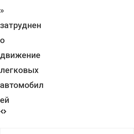
»
затруднен
о
движение
легковых
автомобил
ей