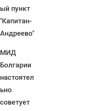
ый пункт
"Капитан-
Андреево"
МИД
Болгарии
настоятел
ьно
советует