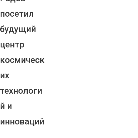
посетил
будущий
центр
космическ
их
технологи
й и
инноваций