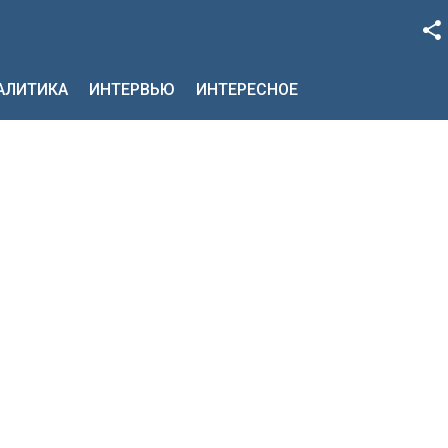
Facebook
НАЛИТИКА
ИНТЕРВЬЮ
ИНТЕРЕСНОЕ
Google+
Twitter
YouTube
Instagram
LinkedIn
VK
OK