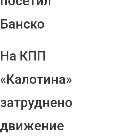
посетил
Банско
На КПП
«Калотина»
затруднено
движение