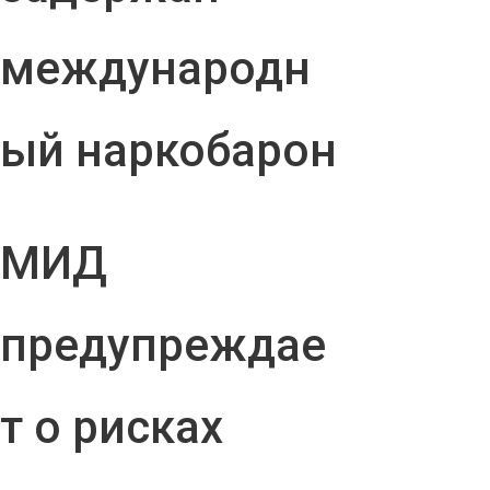
международн
ый наркобарон
МИД
предупреждае
т о рисках