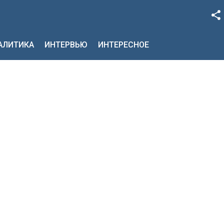
Facebook
НАЛИТИКА
ИНТЕРВЬЮ
ИНТЕРЕСНОЕ
Google+
Twitter
YouTube
Instagram
LinkedIn
VK
OK