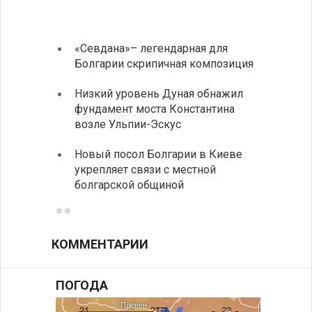
«Севдана»– легендарная для
ИАБЗ 
Болгарии скрипичная композиция
своих
Низкий уровень Дуная обнажил
Легко
фундамент моста Константина
в фин
возле Ульпии-Эскус
Расхо
Новый посол Болгарии в Киеве
вырос
укрепляет связи с местной
средн
болгарской общиной
КОММЕНТАРИИ
ПОГОДА