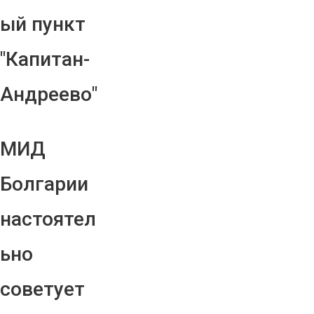
ый пункт
"Капитан-
Андреево"
МИД
Болгарии
настоятел
ьно
советует