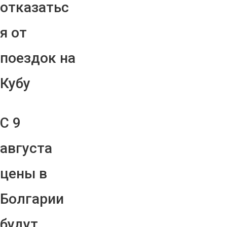
отказатьс
я от
поездок на
Кубу
С 9
августа
цены в
Болгарии
будут