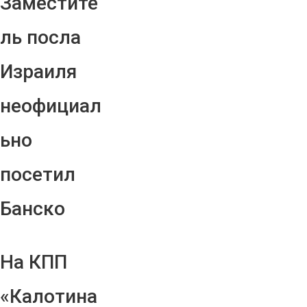
Заместите
ль посла
Израиля
неофициал
ьно
посетил
Банско
На КПП
«Калотина