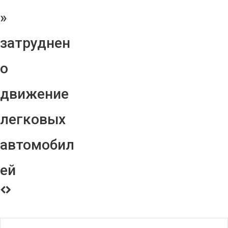
»
затруднен
о
движение
легковых
автомобил
ей