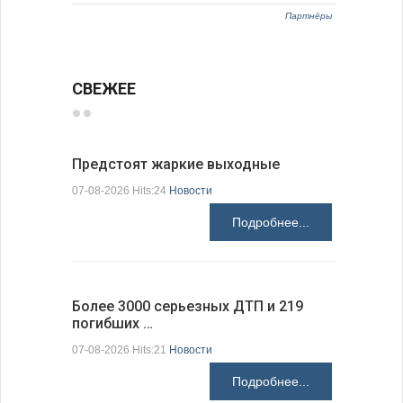
Партнёры
СВЕЖЕЕ
Предстоят жаркие выходные
Добрич в
Болгарии
07-08-2026 Hits:24
Новости
07-08-2026 H
Подробнее...
Более 3000 серьезных ДТП и 219
погибших …
Первые 1
электроп
07-08-2026 Hits:21
Новости
07-08-2026 H
Подробнее...