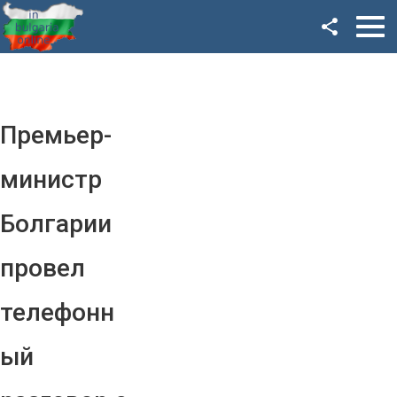
Facebook
Google+
Twitter
Премьер-
YouTube
министр
Instagram
Болгарии
LinkedIn
провел
VK
телефонн
OK
ый