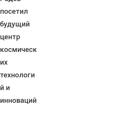
посетил
будущий
центр
космическ
их
технологи
й и
инноваций