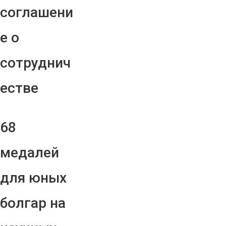
соглашени
е о
сотруднич
естве
68
медалей
для юных
болгар на