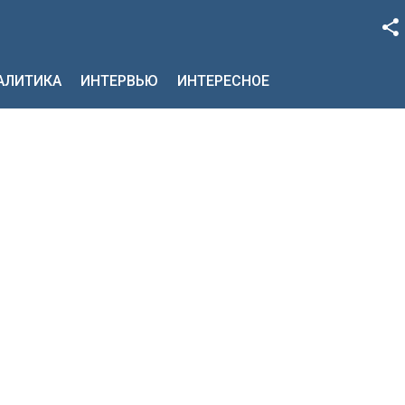
Facebook
НАЛИТИКА
ИНТЕРВЬЮ
ИНТЕРЕСНОЕ
Google+
Twitter
YouTube
Instagram
LinkedIn
VK
OK