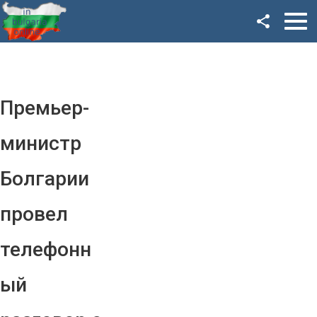
Facebook
Google+
Twitter
Премьер-
YouTube
министр
Instagram
Болгарии
LinkedIn
провел
VK
телефонн
OK
ый