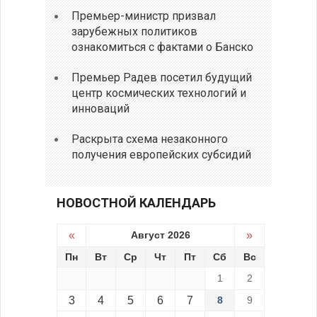
Премьер-министр призвал
зарубежных политиков
ознакомиться с фактами о Банско
Премьер Радев посетил будущий
центр космических технологий и
инноваций
Раскрыта схема незаконного
получения европейских субсидий
НОВОСТНОЙ КАЛЕНДАРЬ
«
Август 2026
»
Пн
Вт
Ср
Чт
Пт
Сб
Вс
1
2
3
4
5
6
7
8
9