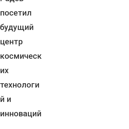
посетил
будущий
центр
космическ
их
технологи
й и
инноваций