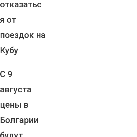
отказатьс
я от
поездок на
Кубу
С 9
августа
цены в
Болгарии
будут