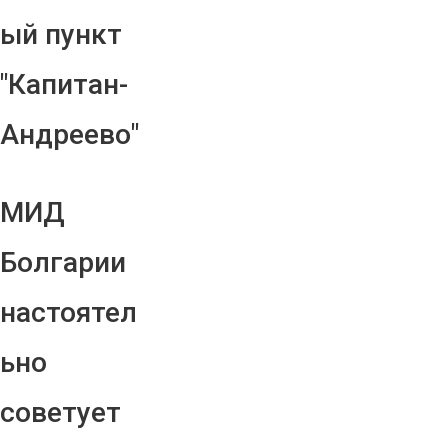
ый пункт
"Капитан-
Андреево"
МИД
Болгарии
настоятел
ьно
советует