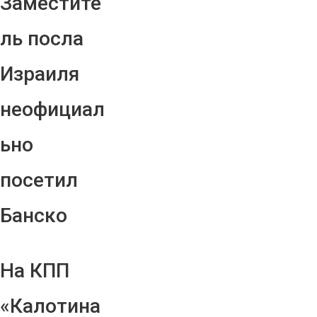
Заместите
ль посла
Израиля
неофициал
ьно
посетил
Банско
На КПП
«Калотина