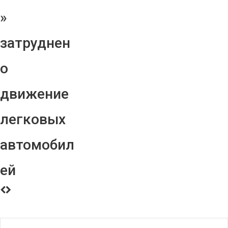
»
затруднен
о
движение
легковых
автомобил
ей