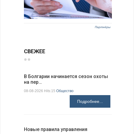
Партнёры
СВЕЖЕЕ
В Болгарии начинается сезон охоты
Горна-Ор
на пер…
предла…
08-08-2026 Hits:15
Общество
08-08-2026 H
Подробнее...
Новые правила управления
Предстоя