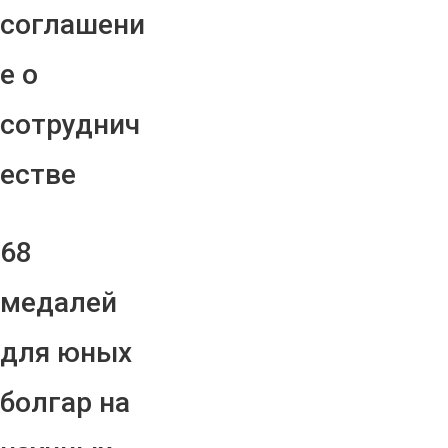
соглашени
е о
сотруднич
естве
68
медалей
для юных
болгар на