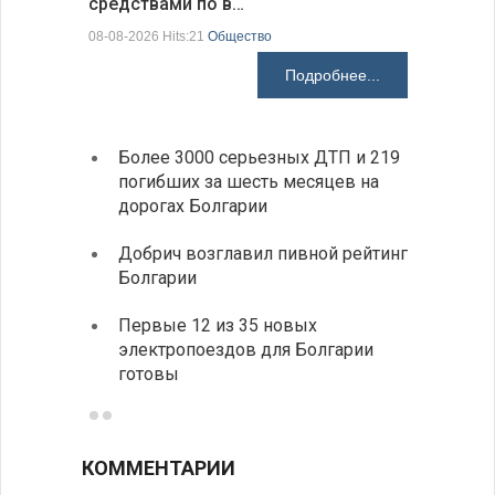
средствами по в…
07-08-2026 H
08-08-2026 Hits:21
Общество
Подробнее...
Более 3000 серьезных ДТП и 219
«Севд
погибших за шесть месяцев на
Болга
дорогах Болгарии
Низки
Добрич возглавил пивной рейтинг
фунда
Болгарии
возле
Первые 12 из 35 новых
Новый
электропоездов для Болгарии
укреп
готовы
болга
КОММЕНТАРИИ