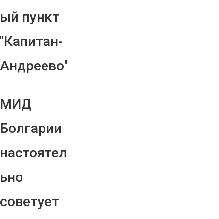
ый пункт
"Капитан-
Андреево"
МИД
Болгарии
настоятел
ьно
советует