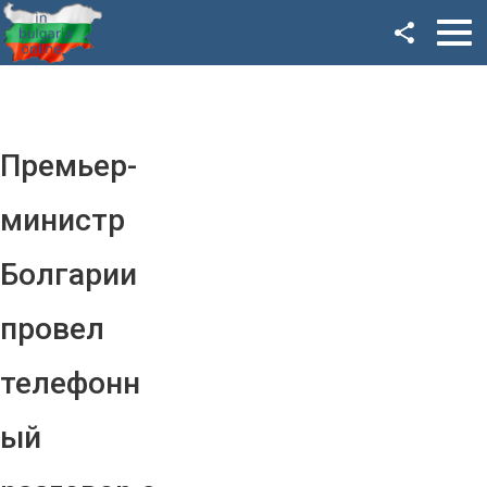
Facebook
Google+
Twitter
Премьер-
YouTube
министр
Instagram
Болгарии
LinkedIn
провел
VK
телефонн
OK
ый