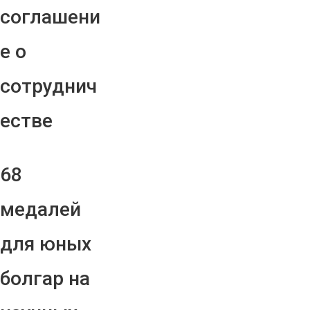
соглашени
е о
сотруднич
естве
68
медалей
для юных
болгар на