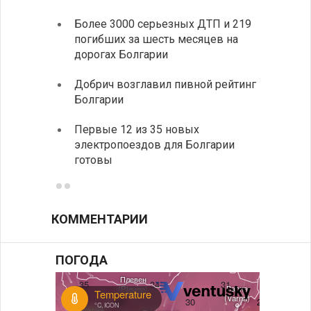
Более 3000 серьезных ДТП и 219
«Севд
погибших за шесть месяцев на
Болга
дорогах Болгарии
Низки
Добрич возглавил пивной рейтинг
фунда
Болгарии
возле
Первые 12 из 35 новых
Новый
электропоездов для Болгарии
укреп
готовы
болга
КОММЕНТАРИИ
ПОГОДА