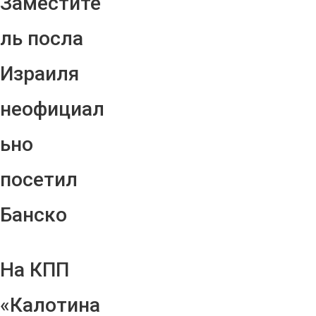
Заместите
ль посла
Израиля
неофициал
ьно
посетил
Банско
На КПП
«Калотина