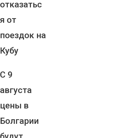
отказатьс
я от
поездок на
Кубу
С 9
августа
цены в
Болгарии
будут