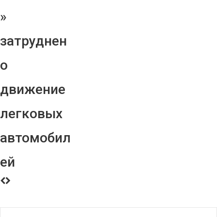
»
затруднен
о
движение
легковых
автомобил
ей