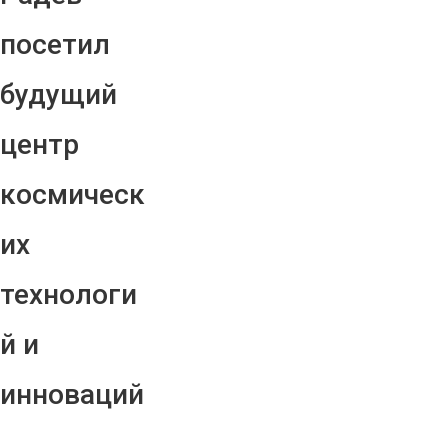
посетил
будущий
центр
космическ
их
технологи
й и
инноваций