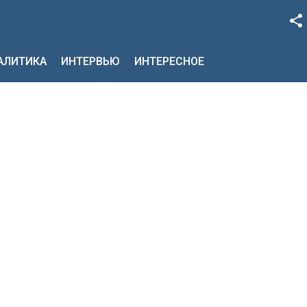
Facebook
НАЛИТИКА
ИНТЕРВЬЮ
ИНТЕРЕСНОЕ
Google+
Twitter
YouTube
Instagram
LinkedIn
VK
OK