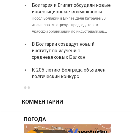
Болгария и Египет обсудили новые
Мэрия
инвестиционные возможности
лабор
фента
Посол Болгарии в Египте Деян Катрачев 30
июля провел встречу с председателем
В Дим
Арабской организации по индустриализац...
начал
В Болгарии создадут новый
Болга
институт по изучению
ежедн
средневековых Балкан
табач
К 205-летию Болграда объявлен
поэтический конкурс
КОММЕНТАРИИ
ПОГОДА