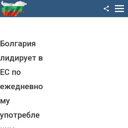
Facebook
Google+
Twitter
Болгария
YouTube
лидирует в
Instagram
ЕС по
LinkedIn
ежедневно
VK
му
OK
употребле