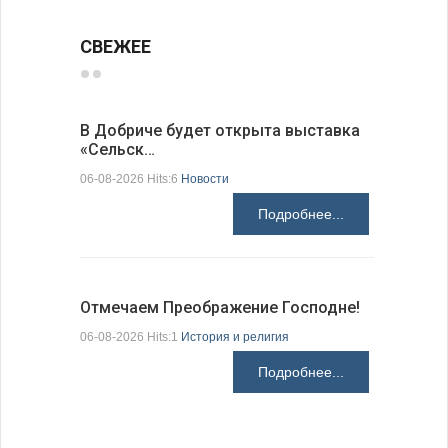
СВЕЖЕЕ
В Добриче будет открыта выставка
В окрест
«Сельск…
космиче
06-08-2026 Hits:6
Новости
06-08-2026 H
Подробнее...
Отмечаем Преображение Господне!
Счетная 
Пеевско
06-08-2026 Hits:1
История и религия
05-08-2026 H
Подробнее...