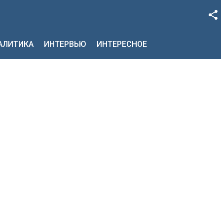
Facebook
НАЛИТИКА
ИНТЕРВЬЮ
ИНТЕРЕСНОЕ
Google+
Twitter
YouTube
Instagram
LinkedIn
VK
OK