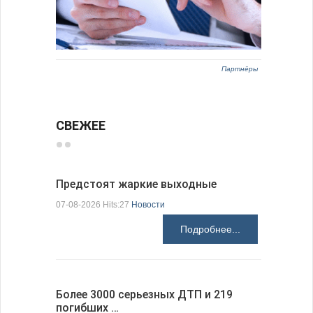
Партнёры
СВЕЖЕЕ
Предстоят жаркие выходные
Добрич в
Болгарии
07-08-2026 Hits:27
Новости
07-08-2026 H
Подробнее...
Более 3000 серьезных ДТП и 219
погибших …
Первые 1