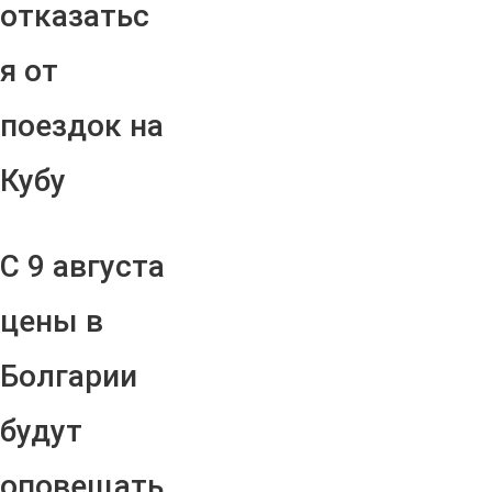
отказатьс
я от
поездок на
Кубу
С 9 августа
цены в
Болгарии
будут
оповещать