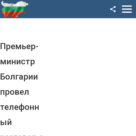
Facebook
Google+
Twitter
Премьер-
YouTube
министр
Instagram
Болгарии
LinkedIn
провел
VK
телефонн
OK
ый