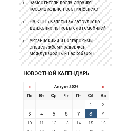
Заместитель посла Израиля
неофициально посетил Банско
На КПП «Калотина» затруднено
движение легковых автомобилей
Украинскими и болгарскими
спецслужбами задержан
международный наркобарон
НОВОСТНОЙ КАЛЕНДАРЬ
«
Август 2026
»
Пн
Вт
Ср
Чт
Пт
Сб
Вс
1
2
3
4
5
6
7
8
9
10
11
12
13
14
15
16