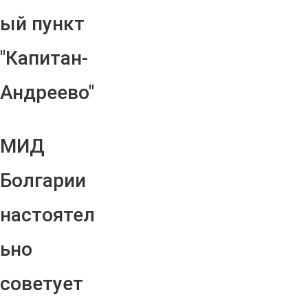
ый пункт
"Капитан-
Андреево"
МИД
Болгарии
настоятел
ьно
советует