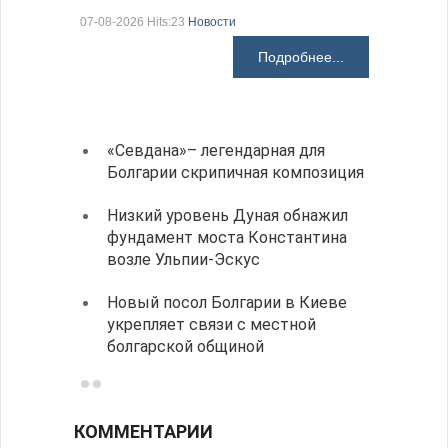
электроп
07-08-2026 Hits:23
Новости
07-08-2026 H
Подробнее...
«Севдана»– легендарная для
ИАБЗ 
Болгарии скрипичная композиция
участ
конку
Низкий уровень Дуная обнажил
фундамент моста Константина
Легко
возле Ульпии-Эскус
в фин
Новый посол Болгарии в Киеве
Расхо
укрепляет связи с местной
вырос
болгарской общиной
ниже 
КОММЕНТАРИИ