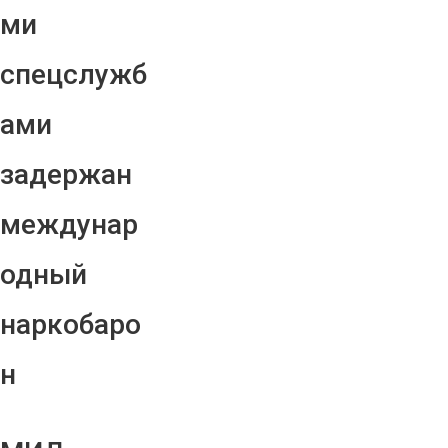
ми
спецслужб
ами
задержан
междунар
одный
наркобаро
н