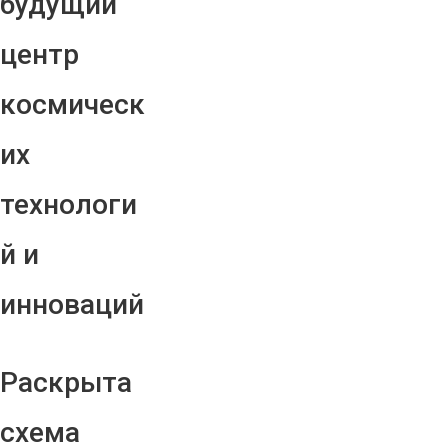
будущий
центр
космическ
их
технологи
й и
инноваций
Раскрыта
схема