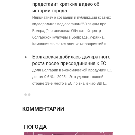
представит краткие видео об
Кубу
истории города
Министе
Инициативу о создании и публикации кратких
Болгари
видеороликов под слоганом "60 секунд про
предпри
Болград" организовал Областной центр
в том ч
болгарской культуры в Болграде, Украина.
ситуаци
Кампания является частью мероприятий п
С 9 а
Болгарская добилась двукратного
опове
роста после присоединения к ЕС
Доля Болгарии в экономической продукции ЕС
достиг 0,6 % в 2025 г. Это уделяет нашей
стране 19-е место в ЕС по значению ВВП...
КОММЕНТАРИИ
ПОГОДА