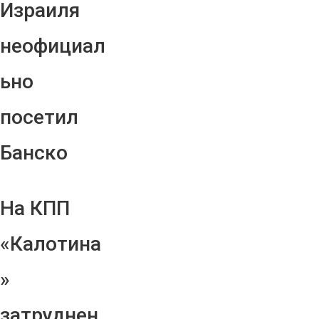
Израиля
неофициал
ьно
посетил
Банско
На КПП
«Калотина
»
затруднен