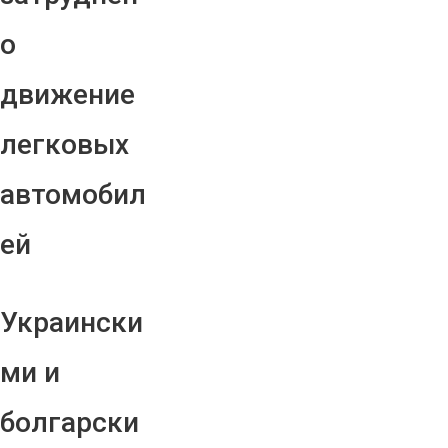
о
движение
легковых
автомобил
ей
Украински
ми и
болгарски