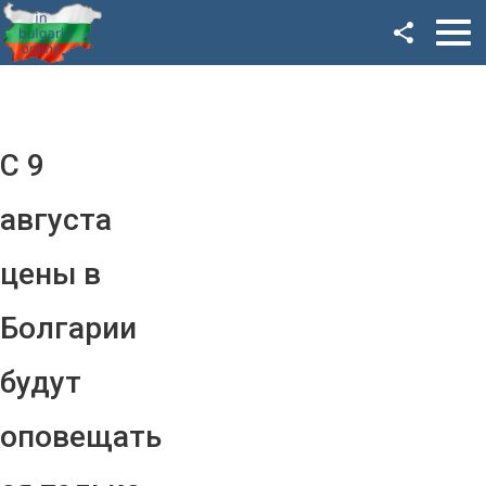
Facebook
Google+
Twitter
С 9
YouTube
августа
Instagram
цены в
LinkedIn
Болгарии
VK
будут
OK
оповещать