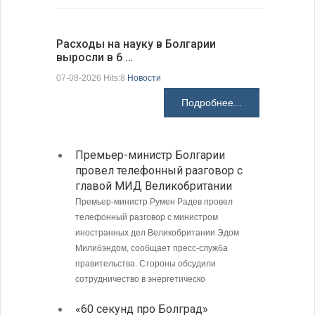
Расходы на науку в Болгарии
У Болгар
выросли в 6 …
мощности
07-08-2026 Hits:8
Новости
07-08-2026 H
Подробнее...
Премьер-министр Болгарии
Загру
провел телефонный разговор с
погра
главой МИД Великобритании
Андре
Премьер-министр Румен Радев провел
Интенси
телефонный разговор с министром
пограни
иностранных дел Великобритании Эдом
Андреев
Милибэндом, сообщает пресс-служба
направл
правительства. Стороны обсудили
полиции
сотрудничество в энергетическо
МИД Б
«60 секунд про Болград»
совет