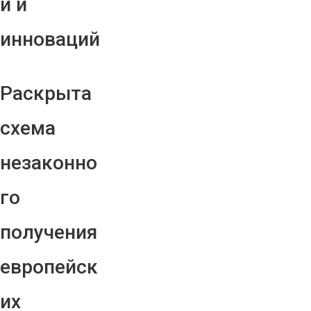
й и
инноваций
Раскрыта
схема
незаконно
го
получения
европейск
их