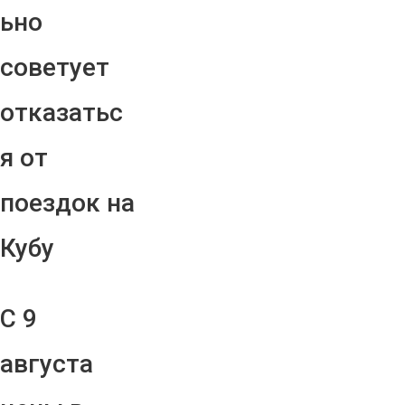
ьно
советует
отказатьс
я от
поездок на
Кубу
С 9
августа