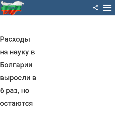
Facebook
Google+
Twitter
Расходы
YouTube
на науку в
Instagram
Болгарии
LinkedIn
выросли в
VK
6 раз, но
OK
остаются