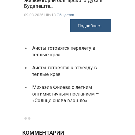
Живые корни болгарского духа в
Письма в
Будапеште…
09-08-2026 H
09-08-2026 Hits:18
Общество
Подробнее...
Аисты готовятся перелету в
В Бол
теплые края
охоты
Аисты готовятся к отъезду в
Новые
теплые края
средс
Михаэла Филева с летним
Горна
оптимистичным посланием –
Оряхо
«Солнце снова взошло»
предл
музее
КОММЕНТАРИИ