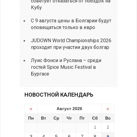
советует отказаться от поездок на
Кубу
С 9 августа цены в Болгарии будут
оповещаться только в евро
JUDOWN World Championships 2026
проходит при участии двух болгар
Луис Фонси и Руслана – среди
гостей Spice Music Festival в
Бургасе
НОВОСТНОЙ КАЛЕНДАРЬ
«
Август 2026
»
Пн
Вт
Ср
Чт
Пт
Сб
Вс
1
2
3
4
5
6
7
8
9