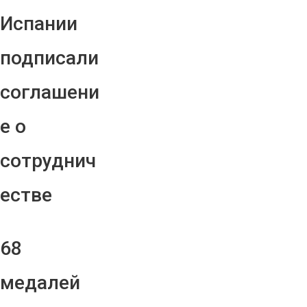
Испании
подписали
соглашени
е о
сотруднич
естве
68
медалей