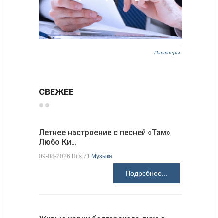
Партнёры
СВЕЖЕЕ
Летнее настроение с песней «Там»
«Забытые
Любо Ки…
через 6…
09-08-2026 Hits:71
Музыка
09-08-2026 H
Подробнее...