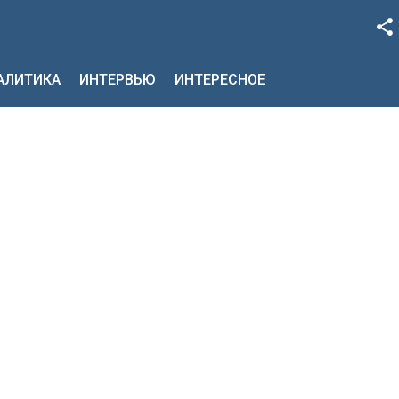
Facebook
НАЛИТИКА
ИНТЕРВЬЮ
ИНТЕРЕСНОЕ
Google+
Twitter
YouTube
Instagram
LinkedIn
VK
OK