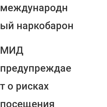
международн
ый наркобарон
МИД
предупреждае
т о рисках
посещения