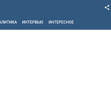
Facebook
НАЛИТИКА
ИНТЕРВЬЮ
ИНТЕРЕСНОЕ
Google+
Twitter
YouTube
Instagram
LinkedIn
VK
OK