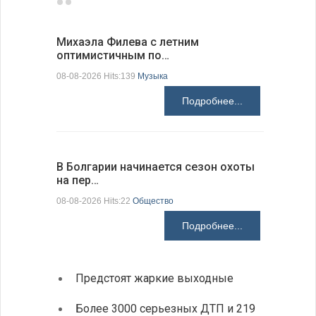
Михаэла Филева с летним
Новые пр
оптимистичным по…
средства
08-08-2026 Hits:139
Музыка
08-08-2026 H
Подробнее...
В Болгарии начинается сезон охоты
Горна-Ор
на пер…
предла…
08-08-2026 Hits:22
Общество
08-08-2026 H
Подробнее...
Предстоят жаркие выходные
Первы
элект
Более 3000 серьезных ДТП и 219
готов