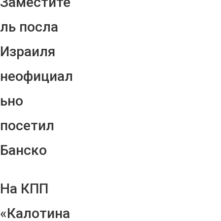
Заместите
ль посла
Израиля
неофициал
ьно
посетил
Банско
На КПП
«Калотина