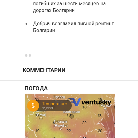
погибших за шесть месяцев на
дорогах Болгарии
«Севд
Болга
Добрич возглавил пивной рейтинг
Болгарии
Низки
фунда
возле
КОММЕНТАРИИ
ПОГОДА