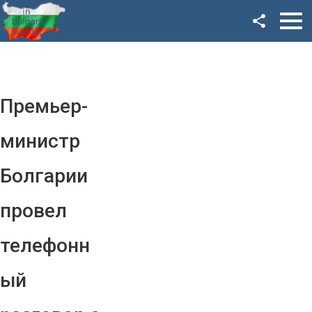
Facebook
Google+
Twitter
Премьер-
YouTube
министр
Instagram
Болгарии
LinkedIn
провел
VK
телефонн
OK
ый