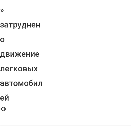
»
затруднен
о
движение
легковых
автомобил
ей