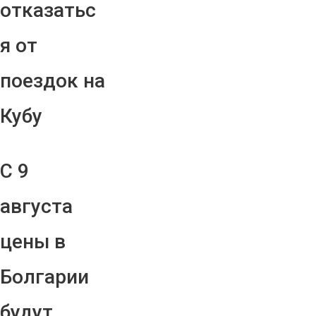
отказатьс
я от
поездок на
Кубу
С 9
августа
цены в
Болгарии
будут