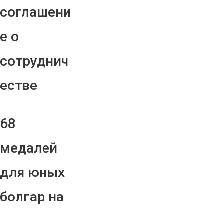
соглашени
е о
сотруднич
естве
68
медалей
для юных
болгар на