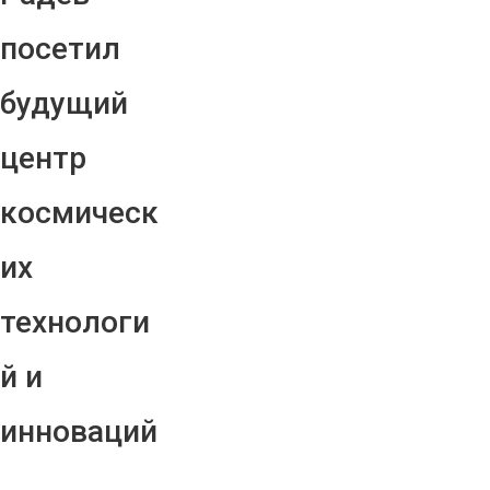
посетил
будущий
центр
космическ
их
технологи
й и
инноваций