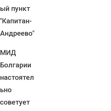
ый пункт
"Капитан-
Андреево"
МИД
Болгарии
настоятел
ьно
советует