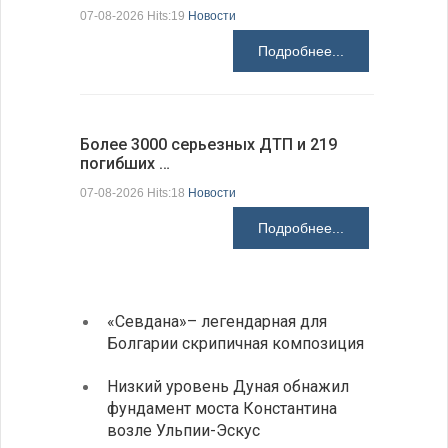
Болгарии
07-08-2026 Hits:19
Новости
07-08-2026 H
Подробнее...
Более 3000 серьезных ДТП и 219
погибших …
Первые 1
электроп
07-08-2026 Hits:18
Новости
07-08-2026 H
Подробнее...
«Севдана»– легендарная для
ИАБЗ 
Болгарии скрипичная композиция
своих
Низкий уровень Дуная обнажил
Легко
фундамент моста Константина
в фин
возле Ульпии-Эскус