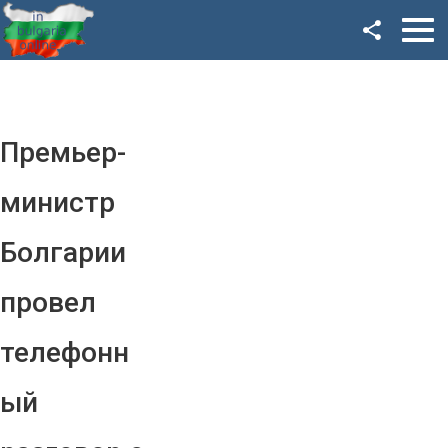
Facebook
Google+
Twitter
Премьер-
YouTube
министр
Instagram
Болгарии
LinkedIn
провел
VK
телефонн
OK
ый