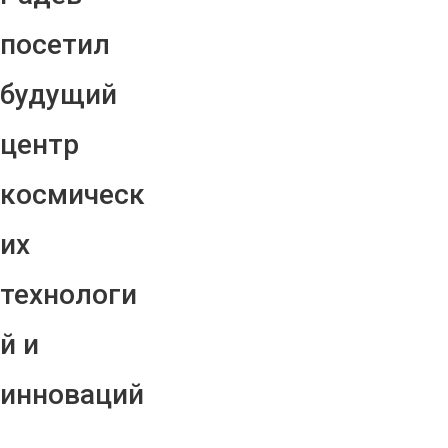
посетил
будущий
центр
космическ
их
технологи
й и
инноваций