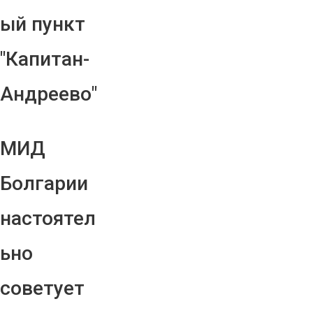
ый пункт
"Капитан-
Андреево"
МИД
Болгарии
настоятел
ьно
советует