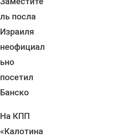
Заместите
ль посла
Израиля
неофициал
ьно
посетил
Банско
На КПП
«Калотина