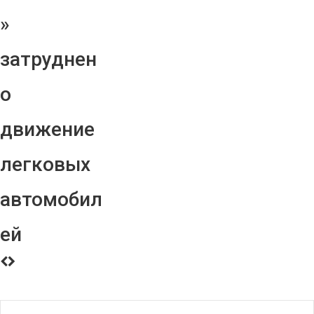
»
затруднен
о
движение
легковых
автомобил
ей