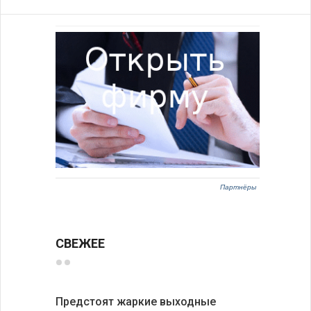
Партнёры
СВЕЖЕЕ
Предстоят жаркие выходные
Добрич в