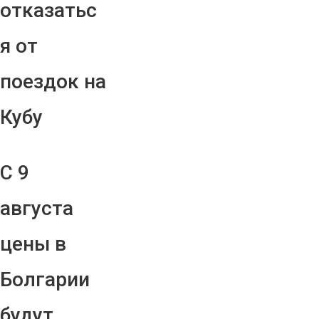
отказатьс
я от
поездок на
Кубу
С 9
августа
цены в
Болгарии
будут