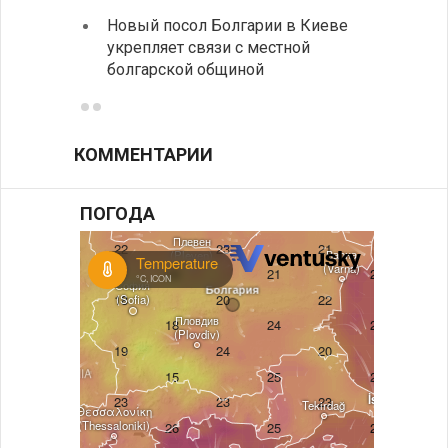
Расхо
Новый посол Болгарии в Киеве
вырос
укрепляет связи с местной
средн
болгарской общиной
КОММЕНТАРИИ
ПОГОДА