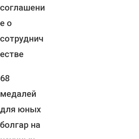
соглашени
е о
сотруднич
естве
68
медалей
для юных
болгар на