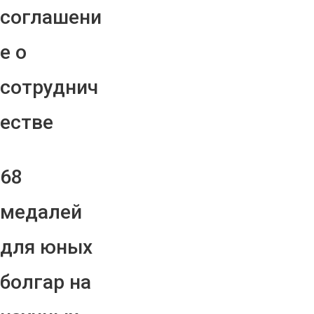
соглашени
е о
сотруднич
естве
68
медалей
для юных
болгар на