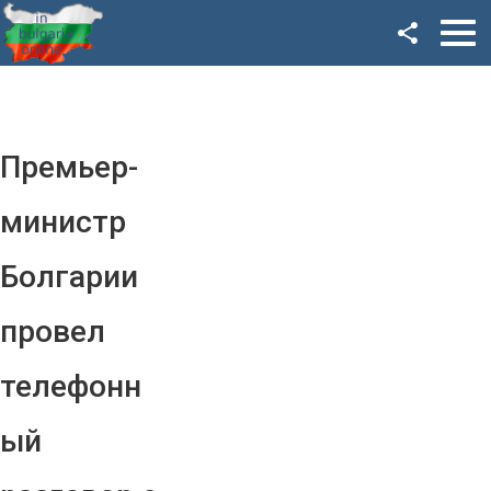
Facebook
Google+
Twitter
Премьер-
YouTube
министр
Instagram
Болгарии
LinkedIn
провел
VK
телефонн
OK
ый