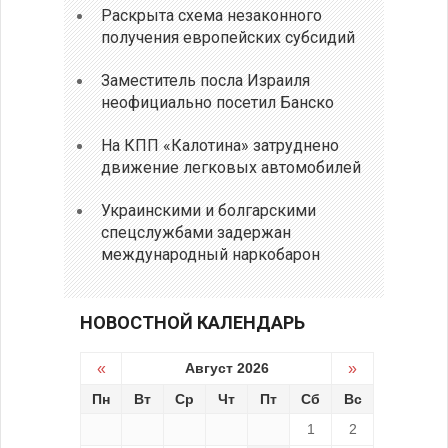
Раскрыта схема незаконного
получения европейских субсидий
Заместитель посла Израиля
неофициально посетил Банско
На КПП «Калотина» затруднено
движение легковых автомобилей
Украинскими и болгарскими
спецслужбами задержан
международный наркобарон
НОВОСТНОЙ КАЛЕНДАРЬ
«
Август 2026
»
Пн
Вт
Ср
Чт
Пт
Сб
Вс
1
2