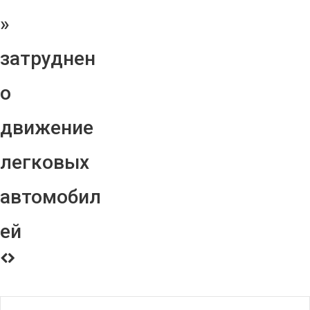
»
затруднен
о
движение
легковых
автомобил
ей