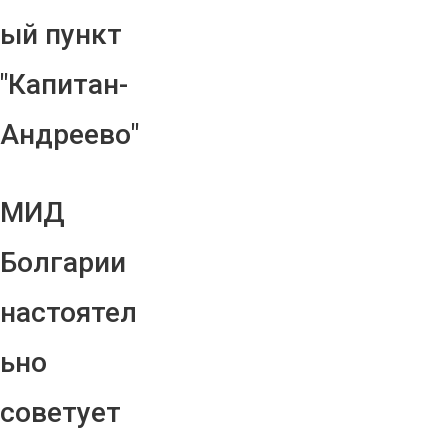
ый пункт
"Капитан-
Андреево"
МИД
Болгарии
настоятел
ьно
советует