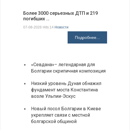
Более 3000 серьезных ДТП и 219
погибших …
Первые 1
электроп
07-08-2026 Hits:14
Новости
07-08-2026 H
Подробнее...
«Севдана»– легендарная для
ИАБЗ 
Болгарии скрипичная композиция
своих
Низкий уровень Дуная обнажил
Легко
фундамент моста Константина
в фин
возле Ульпии-Эскус
Расхо
Новый посол Болгарии в Киеве
вырос
укрепляет связи с местной
средн
болгарской общиной