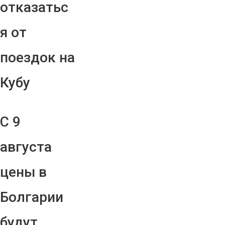
отказатьс
я от
поездок на
Кубу
С 9
августа
цены в
Болгарии
будут