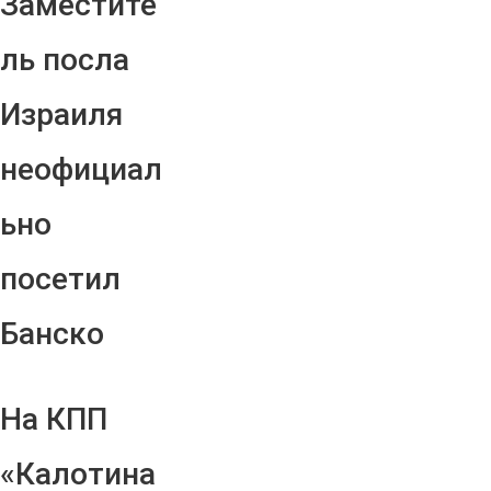
Заместите
ль посла
Израиля
неофициал
ьно
посетил
Банско
На КПП
«Калотина