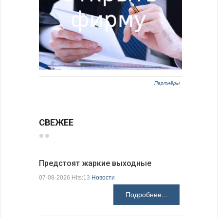
Партнёры
СВЕЖЕЕ
Предстоят жаркие выходные
Добрич в
Болгарии
07-08-2026 Hits:13
Новости
07-08-2026 H
Подробнее...