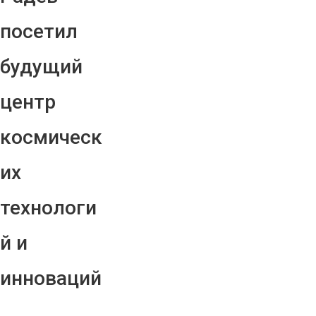
посетил
будущий
центр
космическ
их
технологи
й и
инноваций