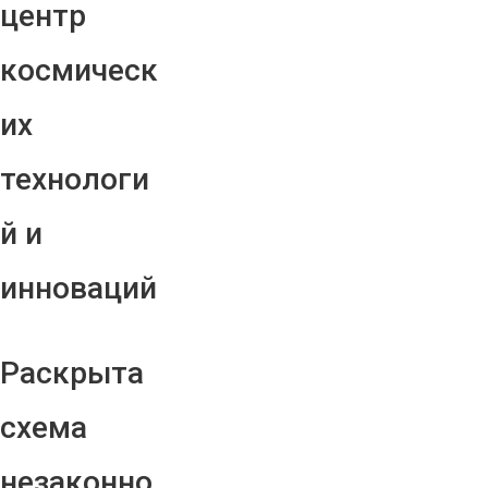
центр
космическ
их
технологи
й и
инноваций
Раскрыта
схема
незаконно