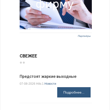
Партнёры
СВЕЖЕЕ
Предстоят жаркие выходные
Добрич в
Болгарии
07-08-2026 Hits:1
Новости
07-08-2026 H
Подробнее...