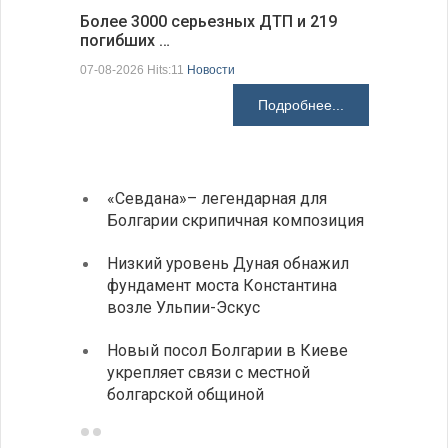
Более 3000 серьезных ДТП и 219
погибших …
Первые 1
электроп
07-08-2026 Hits:11
Новости
07-08-2026 H
Подробнее...
«Севдана»– легендарная для
ИАБЗ 
Болгарии скрипичная композиция
своих
Низкий уровень Дуная обнажил
Легко
фундамент моста Константина
в фин
возле Ульпии-Эскус
Расхо
Новый посол Болгарии в Киеве
вырос
укрепляет связи с местной
средн
болгарской общиной