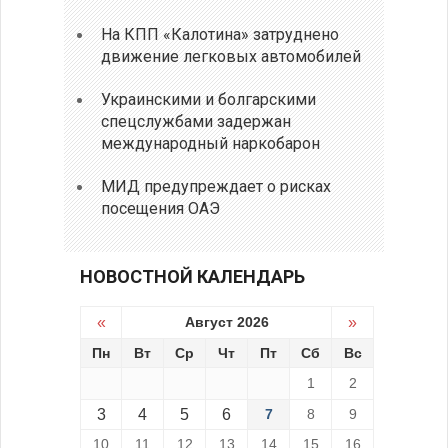
На КПП «Калотина» затруднено
движение легковых автомобилей
Украинскими и болгарскими
спецслужбами задержан
международный наркобарон
МИД предупреждает о рисках
посещения ОАЭ
НОВОСТНОЙ КАЛЕНДАРЬ
«
Август 2026
»
Пн
Вт
Ср
Чт
Пт
Сб
Вс
1
2
3
4
5
6
7
8
9
10
11
12
13
14
15
16