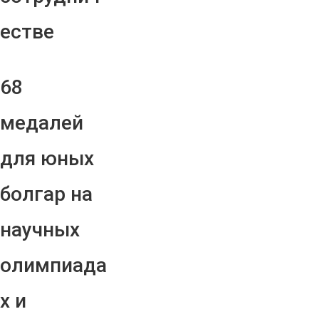
естве
68
медалей
для юных
болгар на
научных
олимпиада
х и