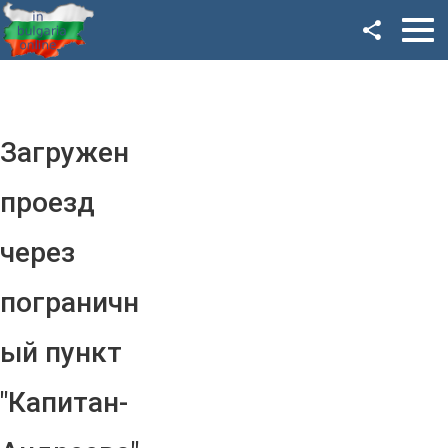
Facebook
Google+
Twitter
Загружен
YouTube
проезд
Instagram
через
LinkedIn
пограничн
VK
ый пункт
OK
"Капитан-