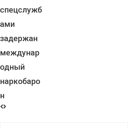
спецслужб
ами
задержан
междунар
одный
наркобаро
н