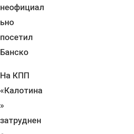
неофициал
ьно
посетил
Банско
На КПП
«Калотина
»
затруднен