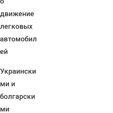
о
движение
легковых
автомобил
ей
Украински
ми и
болгарски
ми