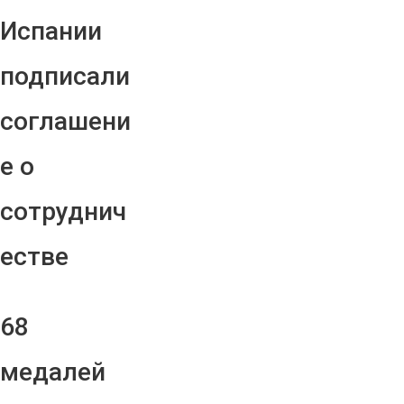
Испании
подписали
соглашени
е о
сотруднич
естве
68
медалей