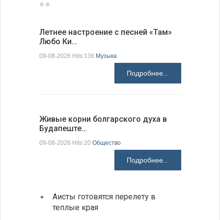
Летнее настроение с песней «Там»
«Забытые
Любо Ки…
через 6…
09-08-2026 Hits:136
Музыка
09-08-2026 H
Подробнее...
Живые корни болгарского духа в
Письма в
Будапеште…
09-08-2026 H
09-08-2026 Hits:20
Общество
Подробнее...
Аисты готовятся перелету в
В Бол
теплые края
охоты