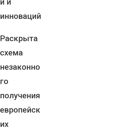
й и
инноваций
Раскрыта
схема
незаконно
го
получения
европейск
их