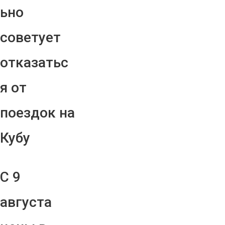
ьно
советует
отказатьс
я от
поездок на
Кубу
С 9
августа