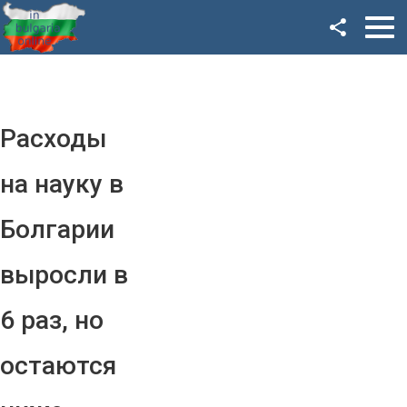
Facebook
Google+
Twitter
Расходы
YouTube
на науку в
Instagram
Болгарии
LinkedIn
выросли в
VK
6 раз, но
OK
остаются