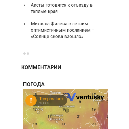
Аисты готовятся к отъезду в
Новые
теплые края
средс
Михаэла Филева с летним
Горна
оптимистичным посланием –
Оряхо
«Солнце снова взошло»
предл
музее
КОММЕНТАРИИ
ПОГОДА