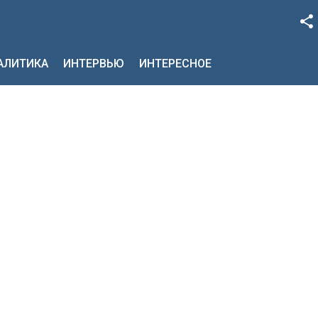
Facebook
НАЛИТИКА
ИНТЕРВЬЮ
ИНТЕРЕСНОЕ
Google+
Twitter
YouTube
Instagram
LinkedIn
VK
OK