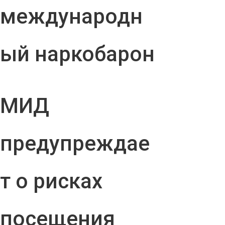
международн
ый наркобарон
МИД
предупреждае
т о рисках
посещения