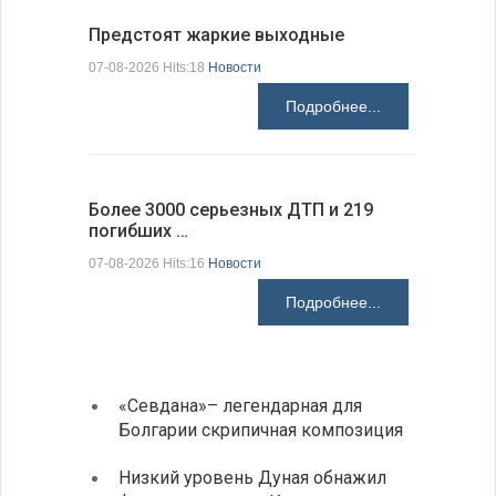
Предстоят жаркие выходные
Добрич в
Болгарии
07-08-2026 Hits:18
Новости
07-08-2026 H
Подробнее...
Более 3000 серьезных ДТП и 219
погибших …
Первые 1
электроп
07-08-2026 Hits:16
Новости
07-08-2026 H
Подробнее...
«Севдана»– легендарная для
ИАБЗ 
Болгарии скрипичная композиция
своих
Низкий уровень Дуная обнажил
Легко