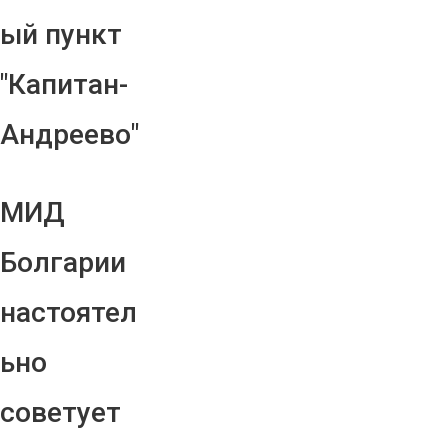
ый пункт
"Капитан-
Андреево"
МИД
Болгарии
настоятел
ьно
советует