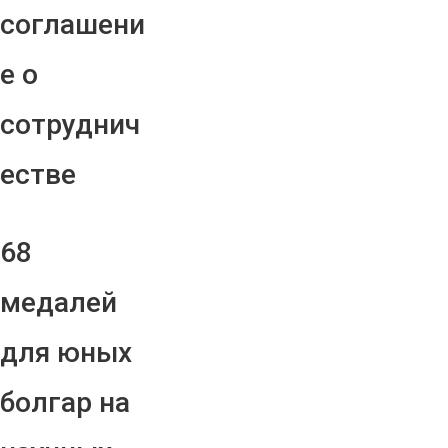
соглашени
е о
сотруднич
естве
68
медалей
для юных
болгар на