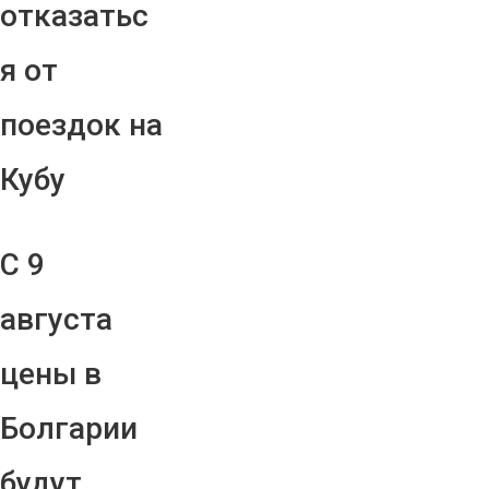
отказатьс
я от
поездок на
Кубу
С 9
августа
цены в
Болгарии
будут