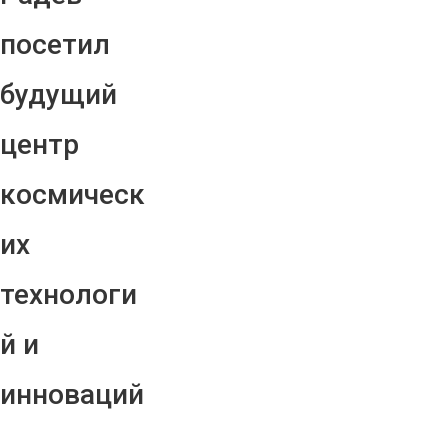
посетил
будущий
центр
космическ
их
технологи
й и
инноваций