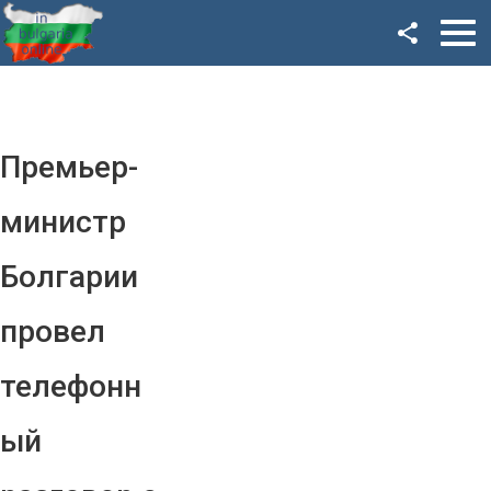
Facebook
Google+
Twitter
Премьер-
YouTube
министр
Instagram
Болгарии
LinkedIn
провел
VK
телефонн
OK
ый