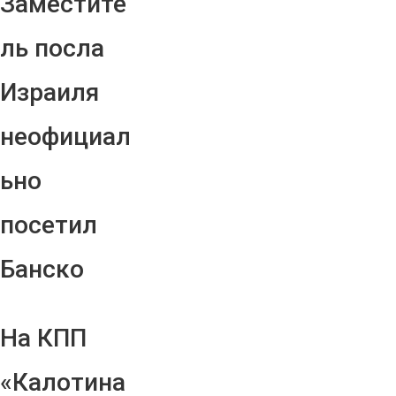
Заместите
ль посла
Израиля
неофициал
ьно
посетил
Банско
На КПП
«Калотина