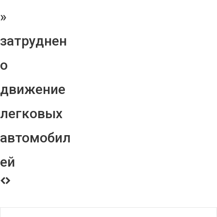
»
затруднен
о
движение
легковых
автомобил
ей