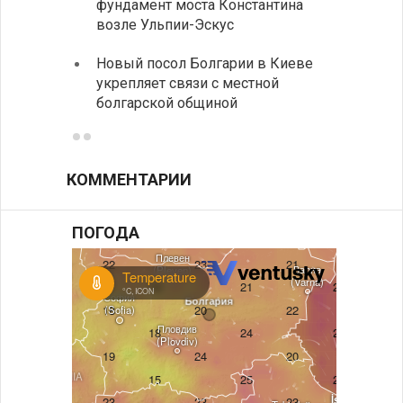
фундамент моста Константина
в фин
возле Ульпии-Эскус
Расхо
Новый посол Болгарии в Киеве
вырос
укрепляет связи с местной
средн
болгарской общиной
КОММЕНТАРИИ
ПОГОДА