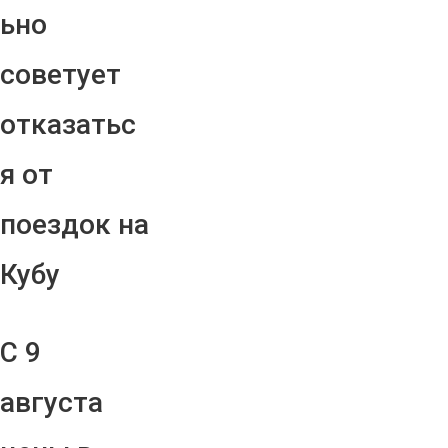
ьно
советует
отказатьс
я от
поездок на
Кубу
С 9
августа