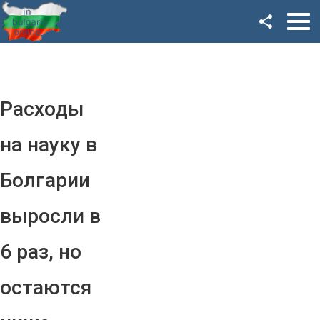
Facebook
Google+
Twitter
Расходы
YouTube
на науку в
Instagram
Болгарии
LinkedIn
выросли в
VK
6 раз, но
OK
остаются