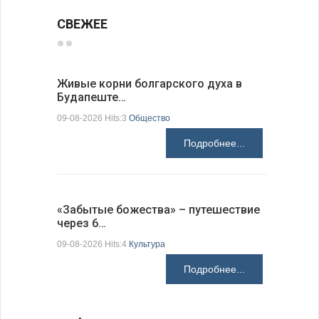
СВЕЖЕЕ
Живые корни болгарского духа в
Письма в
Будапеште…
09-08-2026 H
09-08-2026 Hits:3
Общество
Подробнее...
Аисты го
«Забытые божества» – путешествие
края
через 6…
09-08-2026 H
09-08-2026 Hits:4
Культура
Подробнее...