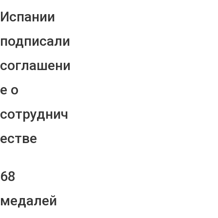
Испании
подписали
соглашени
е о
сотруднич
естве
68
медалей