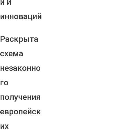
й и
инноваций
Раскрыта
схема
незаконно
го
получения
европейск
их