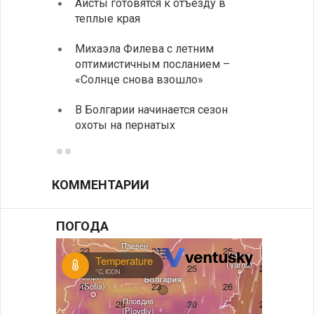
Аисты готовятся к отъезду в
Новые
теплые края
средс
Михаэла Филева с летним
Горна
оптимистичным посланием –
Оряхо
«Солнце снова взошло»
предл
музее
В Болгарии начинается сезон
охоты на пернатых
Предс
КОММЕНТАРИИ
ПОГОДА