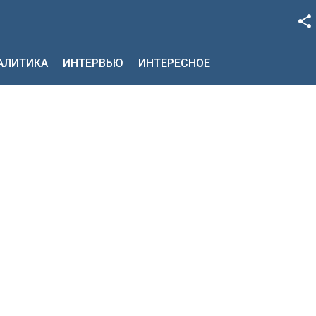
Facebook
НАЛИТИКА
ИНТЕРВЬЮ
ИНТЕРЕСНОЕ
Google+
Twitter
YouTube
Instagram
LinkedIn
VK
OK