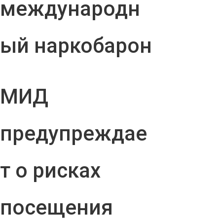
международн
ый наркобарон
МИД
предупреждае
т о рисках
посещения