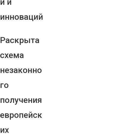
й и
инноваций
Раскрыта
схема
незаконно
го
получения
европейск
их