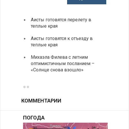
Аисты готовятся перелету в
В Бол
теплые края
охоты
Аисты готовятся к отъезду в
Новые
теплые края
средс
Михаэла Филева с летним
Горна
оптимистичным посланием –
Оряхо
«Солнце снова взошло»
предл
музее
КОММЕНТАРИИ
ПОГОДА