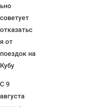
ьно
советует
отказатьс
я от
поездок на
Кубу
С 9
августа