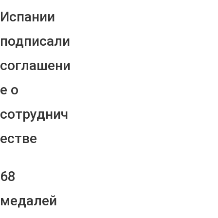
Испании
подписали
соглашени
е о
сотруднич
естве
68
медалей