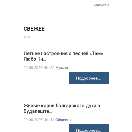
Партнёры
СВЕЖЕЕ
Летнее настроение с песней «Там»
«Забытые
Любо Ки…
через 6…
09-08-2026 Hits:59
Музыка
09-08-2026 H
Подробнее...
Живые корни болгарского духа в
Письма в
Будапеште…
09-08-2026 H
09-08-2026 Hits:18
Общество
Подробнее...