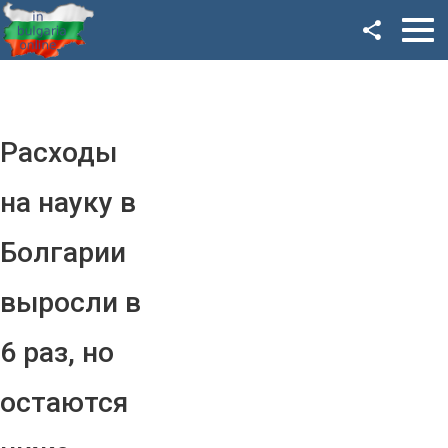
Facebook
Google+
Twitter
Расходы
YouTube
на науку в
Instagram
Болгарии
LinkedIn
выросли в
VK
6 раз, но
OK
остаются