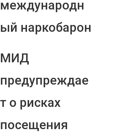
международн
ый наркобарон
МИД
предупреждае
т о рисках
посещения