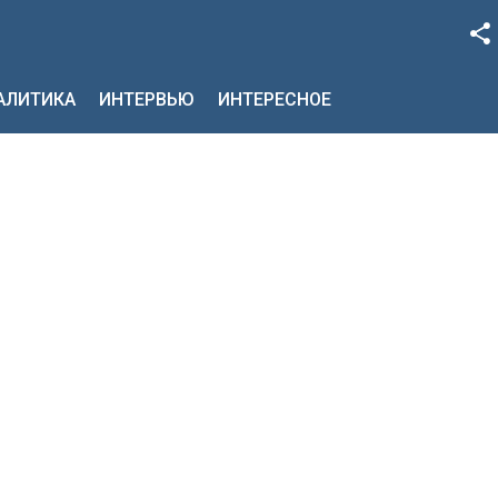
Facebook
НАЛИТИКА
ИНТЕРВЬЮ
ИНТЕРЕСНОЕ
Google+
Twitter
YouTube
Instagram
LinkedIn
VK
OK