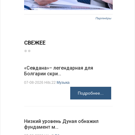
Партнёры
СВЕЖЕЕ
«Севдана»– легендарная для
Новый по
Болгарии скри…
укрепляе
07-08-2026 Hits:22
Музыка
07-08-2026 H
Подробнее...
Низкий уровень Дуная обнажил
ИАБЗ вру
фундамент м…
своих де