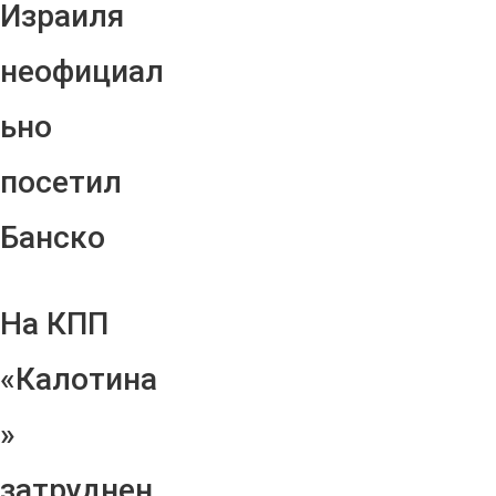
Израиля
неофициал
ьно
посетил
Банско
На КПП
«Калотина
»
затруднен