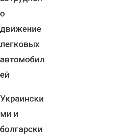
о
движение
легковых
автомобил
ей
Украински
ми и
болгарски