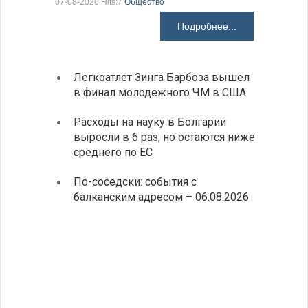
07-08-2026 Hits:7
Общество
07-08-2026 H
Подробнее...
Легкоатлет Зинга Барбоза вышел
У Бол
в финал молодежного ЧМ в США
мощно
«Козл
Расходы на науку в Болгарии
выросли в 6 раз, но остаются ниже
Премь
среднего по ЕС
прове
главо
По-соседски: события с
Премьер
балканским адресом – 06.08.2026
телефон
иностра
Милибэн
правите
сотрудн
«60 с
предс