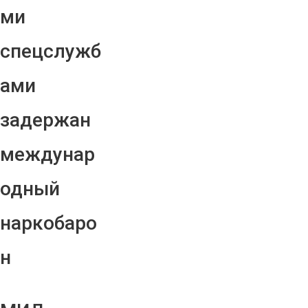
ми
спецслужб
ами
задержан
междунар
одный
наркобаро
н