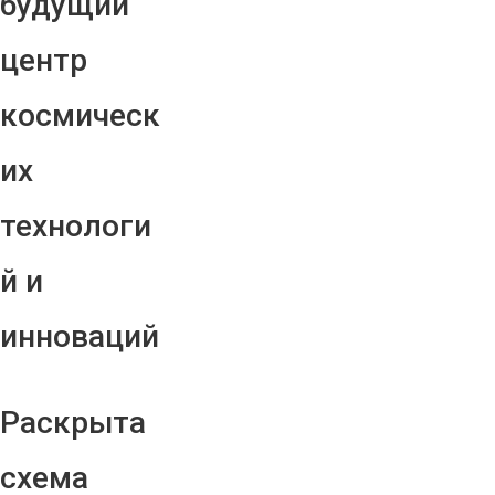
будущий
центр
космическ
их
технологи
й и
инноваций
Раскрыта
схема