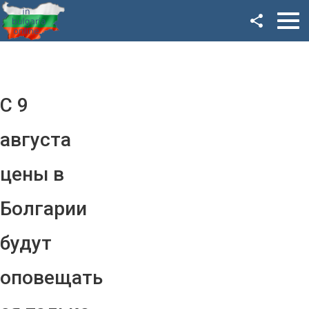
Facebook
Google+
Twitter
С 9
YouTube
августа
Instagram
цены в
LinkedIn
Болгарии
VK
будут
OK
оповещать