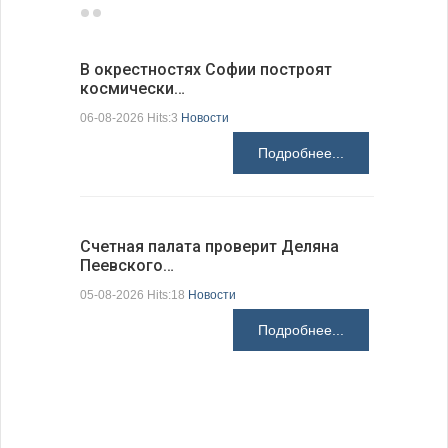
В окрестностях Софии построят
Болгария
космически…
инвести…
06-08-2026 Hits:3
Новости
Посол Болг
июля прове
Подробнее...
Арабской о
05-08-2026 H
Счетная палата проверит Деляна
Пеевского…
05-08-2026 Hits:18
Новости
В Болгар
Подробнее...
по из…
05-08-2026 H