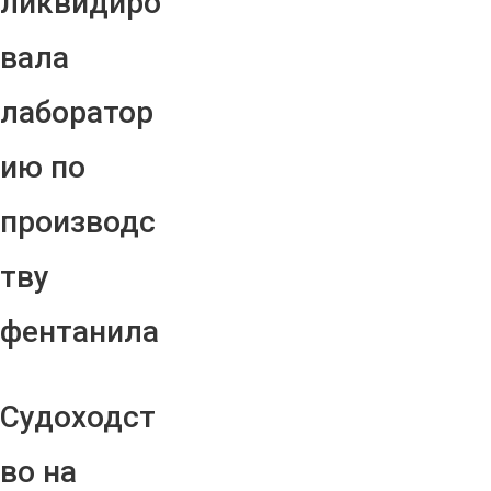
ликвидиро
вала
лаборатор
ию по
производс
тву
фентанила
Судоходст
во на