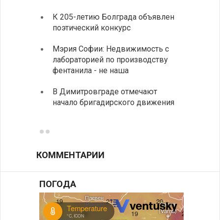
К 205-летию Болграда объявлен
Болга
поэтический конкурс
ежедн
табач
Мэрия Софии: Недвижимость с
лабораторией по производству
София
фентанила - не наша
все ф
В Димитровграде отмечают
Минис
начало бригадирского движения
об ул
в июл
КОММЕНТАРИИ
ПОГОДА