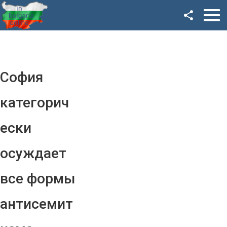
Facebook
Google+
Twitter
София
YouTube
категорич
Instagram
ески
LinkedIn
осуждает
VK
все формы
OK
антисемит