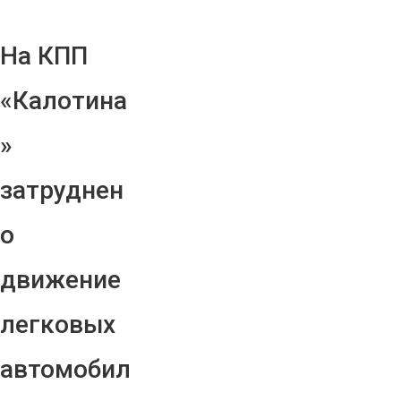
На КПП
«Калотина
»
затруднен
о
движение
легковых
автомобил