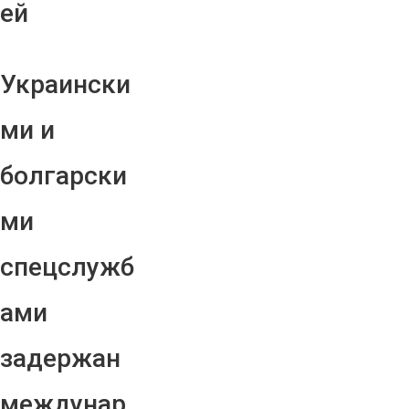
ей
Украински
ми и
болгарски
ми
спецслужб
ами
задержан
междунар