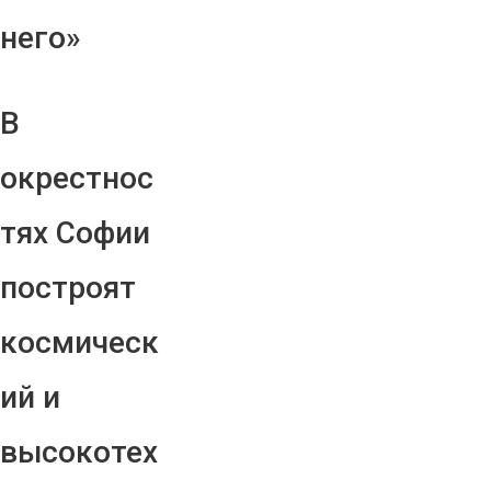
него»
В
окрестнос
тях Софии
построят
космическ
ий и
высокотех