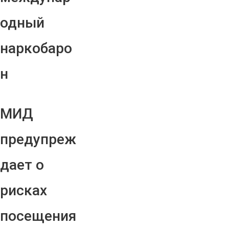
одный
наркобаро
н
МИД
предупреж
дает о
рисках
посещения