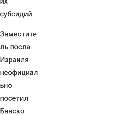
их
субсидий
Заместите
ль посла
Израиля
неофициал
ьно
посетил
Банско