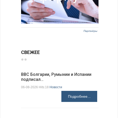
Партнёры
СВЕЖЕЕ
ВВС Болгарии, Румынии и Испании
Gallup: 
подписал…
также и…
06-08-2026 Hits:18
Новости
06-08-2026 H
Подробнее...