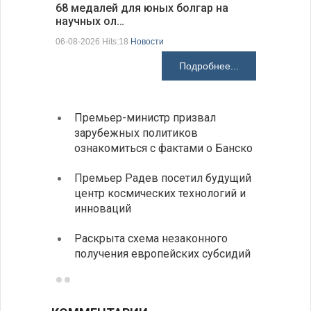
68 медалей для юных болгар на
Ледокол 
научных ол…
пришварт
06-08-2026 Hits:18
Новости
06-08-2026 H
Подробнее...
Премьер-министр призвал
Замес
зарубежных политиков
неофи
ознакомиться с фактами о Банско
На КП
Премьер Радев посетил будущий
движе
центр космических технологий и
Украи
инноваций
спецс
Раскрыта схема незаконного
между
получения европейских субсидий