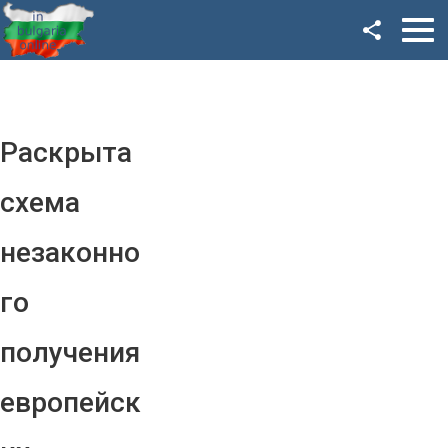
Facebook
Google+
Twitter
Раскрыта
YouTube
схема
Instagram
незаконно
LinkedIn
го
VK
получения
OK
европейск