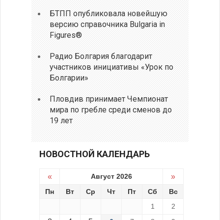
БТПП опубликовала новейшую
версию справочника Bulgaria in
Figures®
Радио Болгария благодарит
участников инициативы «Урок по
Болгарии»
Пловдив принимает Чемпионат
мира по гребле среди сменов до
19 лет
НОВОСТНОЙ КАЛЕНДАРЬ
«
Август 2026
»
Пн
Вт
Ср
Чт
Пт
Сб
Вс
1
2