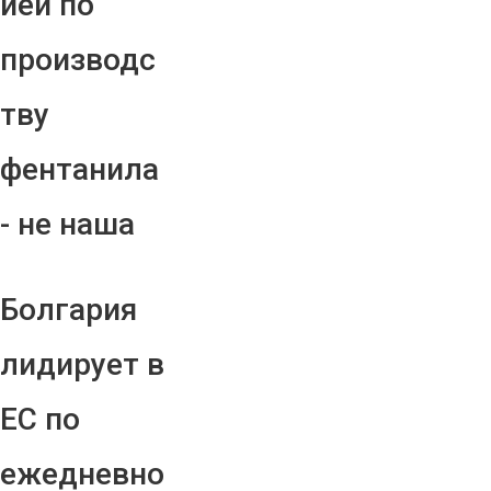
ией по
производс
тву
фентанила
- не наша
Болгария
лидирует в
ЕС по
ежедневно